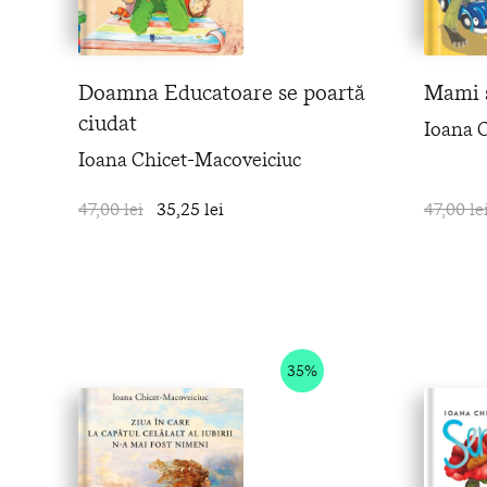
Doamna Educatoare se poartă
Mami ș
ciudat
Ioana 
Ioana Chicet-Macoveiciuc
47,00 lei
35,25 lei
în coș
47,00 le
35%