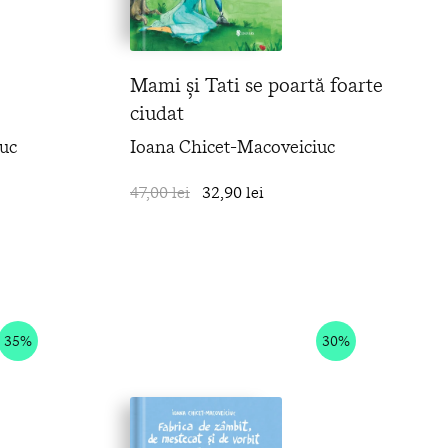
Mami și Tati se poartă foarte
ciudat
uc
Ioana Chicet-Macoveiciuc
în coș
47,00 lei
32,90 lei
în coș
35%
30%