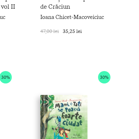
vol II
de Crăciun
uc
Ioana Chicet-Macoveiciuc
în coș
47,00 lei
35,25 lei
în coș
30%
30%