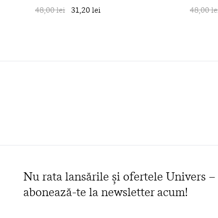
48,00 lei
31,20 lei
în coș
48,00 le
Nu rata lansările și ofertele Univers –
abonează-te la newsletter acum!