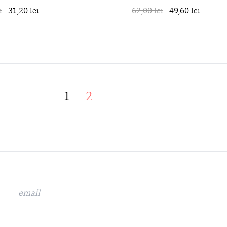
i
31,20 lei
în coș
62,00 lei
49,60 lei
1
2