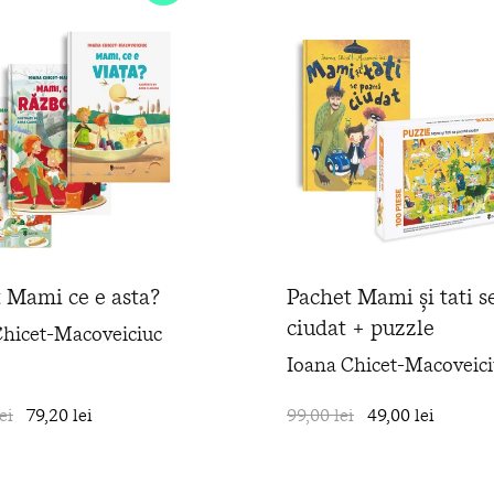
 Mami ce e asta?
Pachet Mami și tati s
ciudat + puzzle
Chicet-Macoveiciuc
Ioana Chicet-Macoveici
ei
79,20 lei
în coș
99,00 lei
49,00 lei