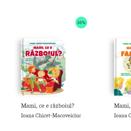
35%
Mami, ce e războiul?
Mami, 
Ioana Chicet-Macoveiciuc
Ioana 