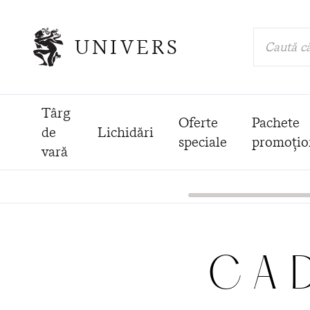
UNIVERS
Caută că
Târg
Oferte
Pachete
de
Lichidări
speciale
promoțio
vară
CA