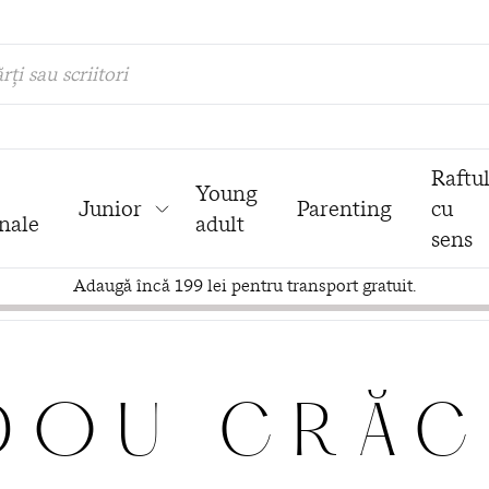
rți sau scriitori
Raftu
Young
Junior
Parenting
cu
nale
adult
sens
Adaugă încă 199 lei pentru transport gratuit.
DOU CRĂC