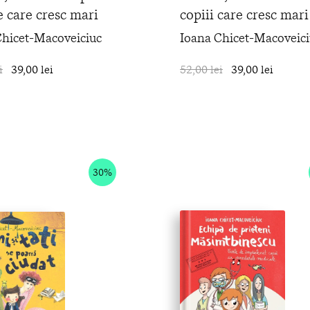
le care cresc mari
copiii care cresc mari 
Chicet-Macoveiciuc
Ioana Chicet-Macoveici
i
39,00 lei
în coș
52,00 lei
39,00 lei
30%