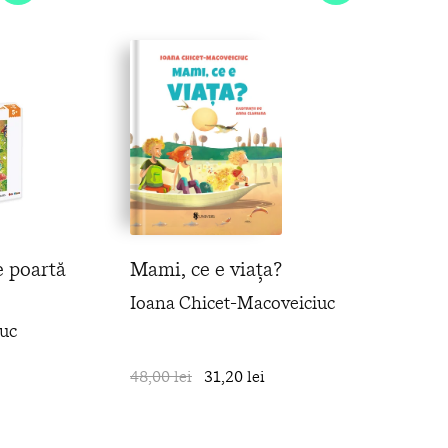
e poartă
Mami, ce e viața?
Ioana Chicet-Macoveiciuc
uc
în coș
48,00 lei
31,20 lei
în coș