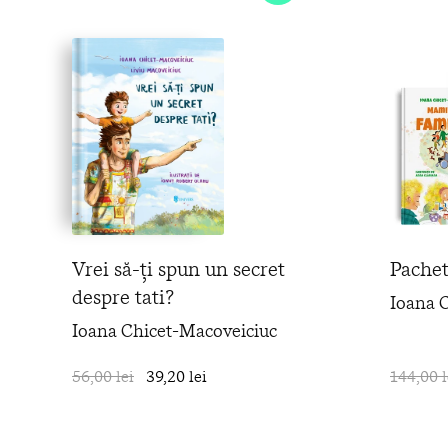
Vrei să-ți spun un secret
Pachet
despre tati?
Ioana 
Ioana Chicet-Macoveiciuc
56,00 lei
39,20 lei
în coș
144,00 l