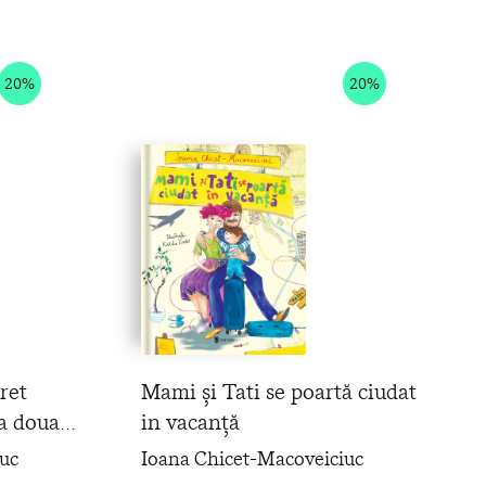
20%
20%
ret
Mami și Tati se poartă ciudat
a doua
in vacanță
uc
Ioana Chicet-Macoveiciuc