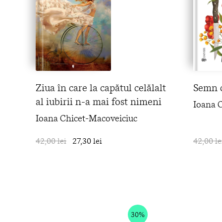
Ziua în care la capătul celălalt
Semn 
al iubirii n-a mai fost nimeni
Ioana 
Ioana Chicet-Macoveiciuc
42,00 lei
27,30 lei
în coș
42,00 le
30%