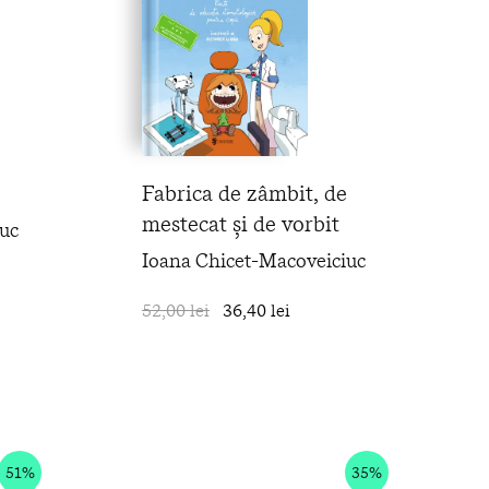
Fabrica de zâmbit, de
mestecat și de vorbit
uc
Ioana Chicet-Macoveiciuc
în coș
52,00 lei
36,40 lei
în coș
51%
35%