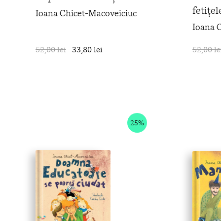
fetițe
Ioana Chicet-Macoveiciuc
Ioana 
52,00 lei
33,80 lei
în coș
52,00 le
25%