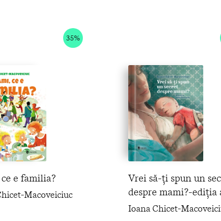
35%
ce e familia?
Vrei să-ți spun un sec
despre mami?-ediția 
Chicet-Macoveiciuc
reilustrată
Ioana Chicet-Macoveici