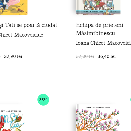
i Tati se poartă ciudat
Echipa de prieteni
Măsimtbinescu
Chicet-Macoveiciuc
Ioana Chicet-Macoveici
i
32,90 lei
în coș
52,00 lei
36,40 lei
35%