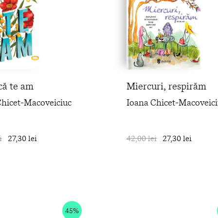
că te am
Miercuri, respirăm
Chicet-Macoveiciuc
Ioana Chicet-Macoveici
i
27,30 lei
în coș
42,00 lei
27,30 lei
45%