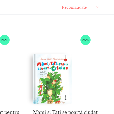
25%
25%
at pentru
Mami și Tati se poartă ciudat