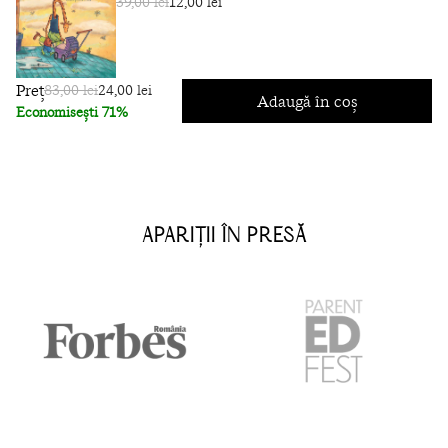
39,00 lei
12,00 lei
Preț
83,00 lei
24,00 lei
Adaugă în coș
Economisești 71%
APARIȚII ÎN PRESĂ