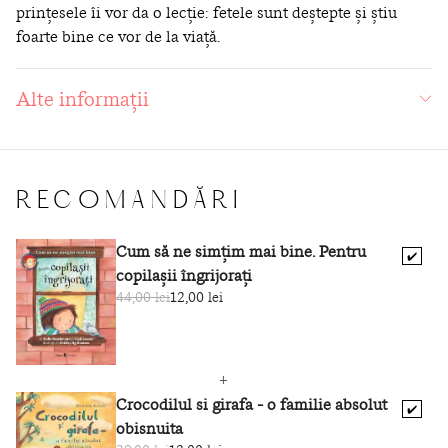
prinţesele îi vor da o lecţie: fetele sunt deştepte şi ştiu
foarte bine ce vor de la viaţă.
Alte informații
RECOMANDĂRI
Cum să ne simțim mai bine. Pentru
✔️
copilașii îngrijorați
44,00 lei
12,00 lei
Crocodilul si girafa - o familie absolut
✔️
obisnuita