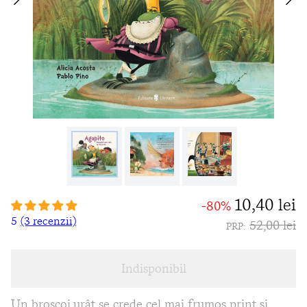
10,40 lei
-80%
5
(3 recenzii)
52,00 lei
PRP:
Indisponibil
Un broscoi urât se crede cel mai frumos prinț și