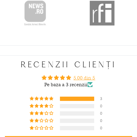
RECENZII CLIENȚI
5.00 din 5
Pe baza a 3 recenzii
3
0
0
0
0