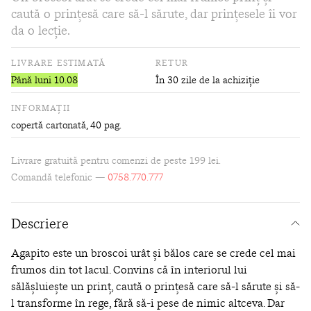
caută o prinţesă care să-l sărute, dar prinţesele îi vor
da o lecţie.
LIVRARE ESTIMATĂ
RETUR
Până luni 10.08
În 30 zile de la achiziție
INFORMAȚII
copertă cartonată
, 40 pag.
Livrare gratuită pentru comenzi de peste 199 lei.
Comandă telefonic —
0758.770.777
Descriere
Agapito este un broscoi urât şi bălos care se crede cel mai
frumos din tot lacul. Convins că în interiorul lui
sălăşluieşte un prinţ, caută o prinţesă care să-l sărute şi să-
l transforme în rege, fără să-i pese de nimic altceva. Dar