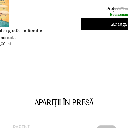
Preț
83,00 le
Economise
Adaugă 
 si girafa - o familie
bisnuita
,00 lei
APARIȚII ÎN PRESĂ