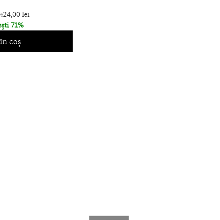
i
24,00 lei
ști 71%
în coș