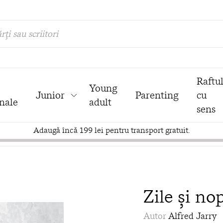
rți sau scriitori
Raftu
Young
Junior
Parenting
cu
nale
adult
sens
Adaugă încă 199 lei pentru transport gratuit.
Zile şi nop
Autor
Alfred Jarry