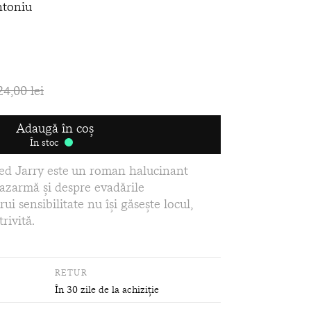
ntoniu
24,00 lei
Adaugă în coș
În stoc
ed Jarry este un roman halucinant
cazarmă și despre evadările
rui sensibilitate nu își găsește locul,
rivită.
RETUR
În 30 zile de la achiziție