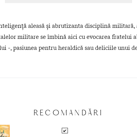
nteligenţă aleasă şi abrutizanta disciplină militară,
talelor militare se îmbină aici cu evocarea fratelui
lui -, pasiunea pentru heraldică sau deliciile unui d
RECOMANDĂRI
✔️