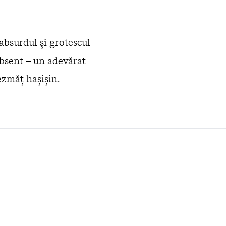
 absurdul şi grotescul
 absent – un adevărat
ezmăţ haşişin.