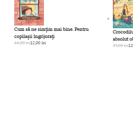
Cum să ne simțim mai bine. Pentru
Crocodilul
copilașii îngrijorați
absolut o
44,00 lei
12,00 lei
39,00 lei
12