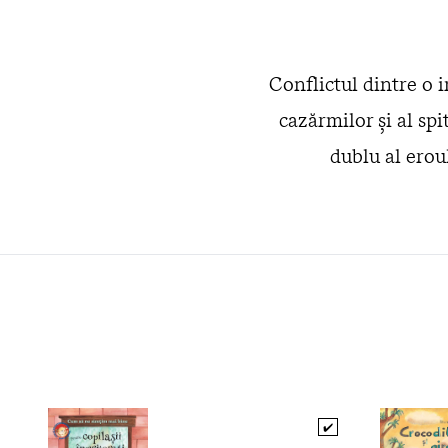
Conflictul dintre o i
cazărmilor şi al spi
dublu al erou
✔️