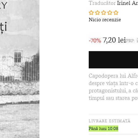
Traducător
Irinel A
Nicio recenzie
7,20 lei
-70%
PRP:
Capodopera lui Alfr
despre viața într-o 
protagonistului, a că
timpul sau starea pot
LIVRARE ESTIMATĂ
Până luni 10.08