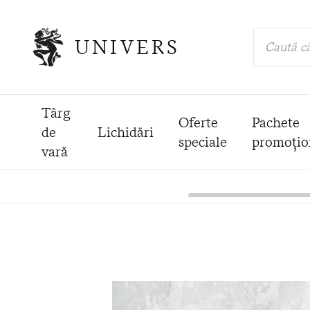
UNIVERS
Caută că
Târg
Oferte
Pachete
de
Lichidări
speciale
promoțio
vară