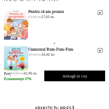
Pentru că am promis
✔️
55,00 lei
27,50 lei
Camionul Rum-Fum-Fum
✔️
43,00 lei
34,40 lei
Preț
98,00 lei
61,90 lei
Adaugă în coș
Economisești 37%