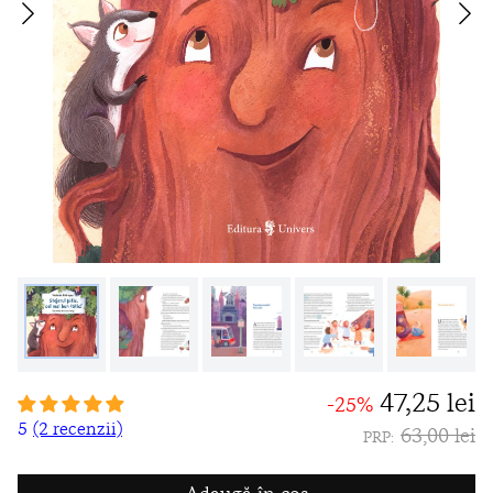
47,25 lei
-25%
5
(2 recenzii)
63,00 lei
PRP: