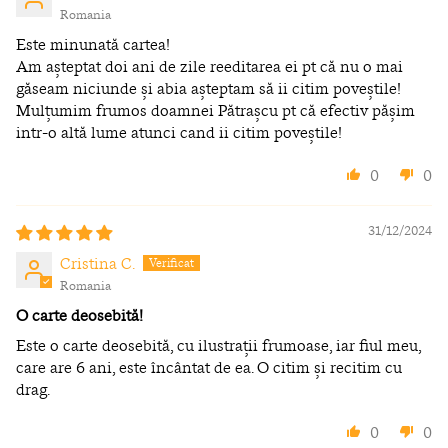
Romania
Este minunată cartea!
Am așteptat doi ani de zile reeditarea ei pt că nu o mai
găseam niciunde și abia așteptam să ii citim poveștile!
Mulțumim frumos doamnei Pătrașcu pt că efectiv pășim
intr-o altă lume atunci cand ii citim poveștile!
0
0
31/12/2024
Cristina C.
Romania
O carte deosebită!
Este o carte deosebită, cu ilustrații frumoase, iar fiul meu,
care are 6 ani, este încântat de ea. O citim și recitim cu
drag.
0
0