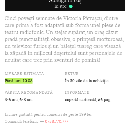
Adaugă în coș
În stoc
Cinci poveşti semnate de Victoria Pătraşcu, dintre
care prima a fost adaptată sub forma unei piese de
teatru radiofonic. Un stejar supărat, un oraş căzut
pradă punctualităţii obsesive, o prinţesă mofturoasă,
un televizor furios şi un băieţel tuareg care visează
la zăpadă în mijlocul deşertului sunt personajele de
neuitat care trec prin aventuri de pomină!
LIVRARE ESTIMATĂ
RETUR
Până luni 10.08
În 30 zile de la achiziție
VÂRSTA RECOMANDATĂ
INFORMAȚII
3-5 ani, 6-8 ani
copertă cartonată
, 56 pag.
Livrare gratuită pentru comenzi de peste 199 lei.
Comandă telefonic —
0758.770.777