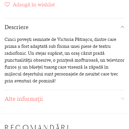
Adaugă în wishlist
Descriere
Cinci poveşti semnate de Victoria Pătraşcu, dintre care
prima a fost adaptată sub forma unei piese de teatru
radiofonic. Un stejar supărat, un oraş căzut pradă
punctualităţii obsesive, o prinţesă mofturoasă, un televizor
furios şi un băieţel tuareg care visează la zăpadă în
mijlocul deşertului sunt personajele de neuitat care trec
prin aventuri de pomină!
Alte informații
RECOMANDĂRI