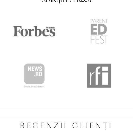
APARIȚII ÎN PRESĂ
RECENZII CLIENȚI