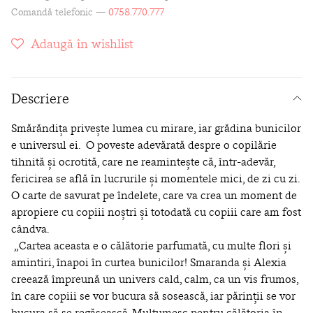
Comandă telefonic —
0758.770.777
Adaugă în wishlist
Descriere
Smărăndița privește lumea cu mirare, iar grădina bunicilor
e universul ei.
O poveste adevărată despre o copilărie
tihnită și ocrotită, care ne reamintește că, într-adevăr,
fericirea se află în lucrurile și momentele mici, de zi cu zi.
O carte de savurat pe îndelete, care va crea un moment de
apropiere cu copiii noștri și totodată cu copiii care am fost
cândva.
„Cartea aceasta e o călătorie parfumată, cu multe flori și
amintiri, înapoi în curtea bunicilor! Smaranda și Alexia
creează împreună un univers cald, calm, ca un vis frumos,
în care copiii se vor bucura să sosească, iar părinții se vor
bucura să se regăsească. Mulțumesc pentru călătoria în