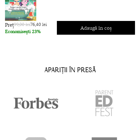
Preț
99,00 lei
76,40 lei
Adaugă în coș
Economisești 23%
APARIȚII ÎN PRESĂ