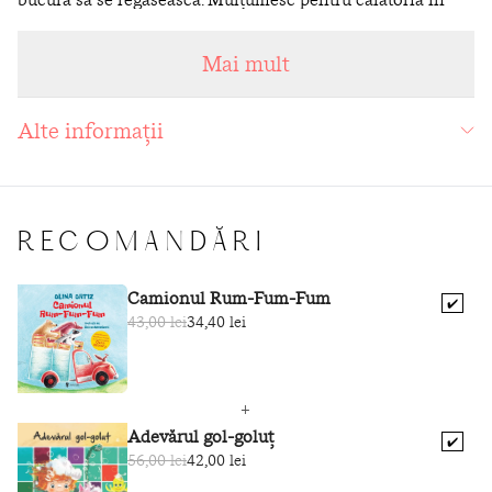
timp, am savurat-o de câteva ori la rând. Mesajul din final
e înduioșător și atât de necesar în zilele noastre!“
Mai mult
— Ioana Chicet-Macoveiciuc
Alte informații
RECOMANDĂRI
Camionul Rum-Fum-Fum
✔️
43,00 lei
34,40 lei
Adevărul gol-goluț
✔️
56,00 lei
42,00 lei