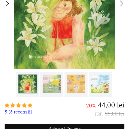
44,00 lei
-20%
5
(5 recenzii)
55,00 lei
PRP:
Adaugă în coș