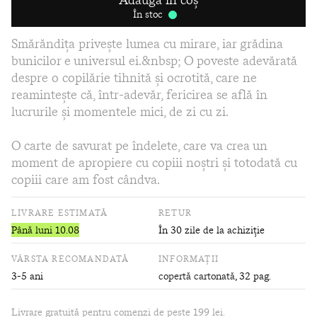
În stoc
Smărăndița privește lumea cu mirare, iar grădina
bunicilor e universul ei.&nbsp; O poveste adevărată
despre o copilărie tihnită și ocrotită, care ne
reamintește că, într-adevăr, fericirea se află în
lucrurile și momentele mici, de zi cu zi.
O carte de savurat pe îndelete, care va crea un
moment de apropiere cu copiii noștri și totodată cu
copiii care am fost cândva.
LIVRARE ESTIMATĂ
RETUR
Până luni 10.08
În 30 zile de la achiziție
VÂRSTA RECOMANDATĂ
INFORMAȚII
3-5 ani
copertă cartonată
, 32 pag.
Livrare gratuită pentru comenzi de peste 199 lei.