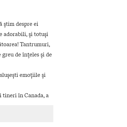
să ştim despre ei
 adorabili, și totuși
mătoarea! Tantrumuri,
e greu de înțeles și de
slușești emoțiile și
 tineri în Canada, a
ă și contribuie în
dezvoltării copilului.