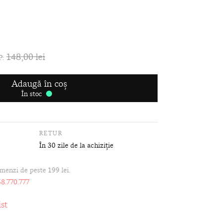
148,00 lei
P:
Adaugă în coș
În stoc
RETUR
În 30 zile de la achiziție
omenzi de peste 199 lei.
8.770.777
st