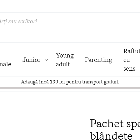
rți sau scriitori
Raftu
Young
Junior
Parenting
cu
nale
adult
sens
Adaugă încă 199 lei pentru transport gratuit.
Pachet sp
blândețe