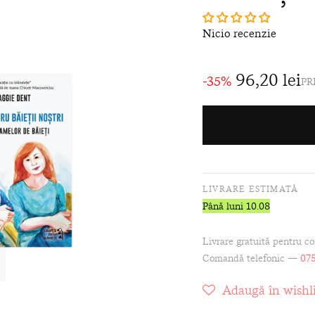
Nicio recenzie
96,20 lei
-35%
PR
LIVRARE ESTIMATĂ
Până luni 10.08
Livrare gratuită pentru c
Comandă telefonic —
075
Adaugă în wishli