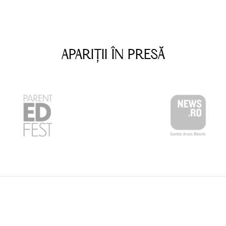
ă a patru băieți și cunoscută profesoară și educat
ne dezvăluie în această carte valoroasă cum arată l
seori e greu pentru o mamă să‑și înțeleagă fiul, și e 
APARIȚII ÎN PRESĂ
 lume în care nenumăratele modele de masculinitate 
simțim neputincioși ca părinți.
mor și profunzime despre felurile în care, încă din 
nal diferiți de fete și explică blând de ce a‑i compa
strategie bună.
e referințe la studii științifice, multe mărturii ale
cu mama în copilărie și multe strategii pentru a ne 
dulți siguri pe ei, echilibrați, fericiți și plini de co