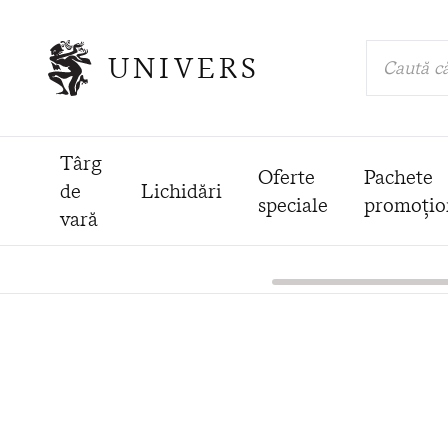
UNIVERS
Caută că
Târg
Oferte
Pachete
de
Lichidări
speciale
promoțio
vară