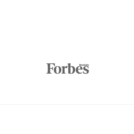
Maggie Dent, mam
Australia și Europa, 
băieților noștri. De
plus, trăim într‑o
Maggie scrie cu u
fiziologic și emoțio
Cartea conține mult
despre relația lor 
deveni a