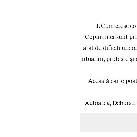
1. Cum cresc cop
Copiii mici sunt pri
atât de dificili uneor
ritualuri, proteste și
Această carte poate
Autoarea, Deborah M
studiat sub îndru
Cum cresc copiii
se b