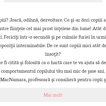
iii? Joacă, odihnă, dezvoltare. Ce şi-ar dori copiii 
ntre ființele cel mai prost înțelese din
lume! Atât de
i.
Fericiți într‑o secundă și pe culmile furiei în ur
 opoziții interminabile. De ce sunt copiii mici atât d
însoțit?
 fi citită și folosită ca o hartă care te va ajuta să de
comportamentul copilului tău mai mic de șase ani.
acNamara, profesoară și consilieră pentru copii și
marea lui Gordon Neufeld, care de 20 de ani inoveaz
Mai mult
domeniile atașamentului și relațiilor interumane.
azează pe abordarea lui Neufeld asupra creșterii și 