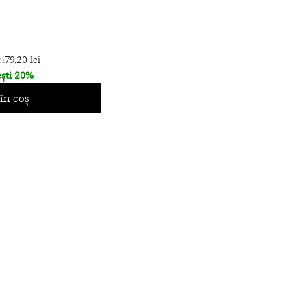
ei
79,20 lei
ști 20%
în coș