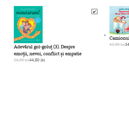
✔️
Camionu
43,00 lei
34
Adevărul gol‑goluţ (3). Despre
emoții, nevoi, conflict și empatie
56,00 lei
44,80 lei