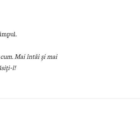
timpul.
 cum. Mai întâi şi mai
siţi-l!