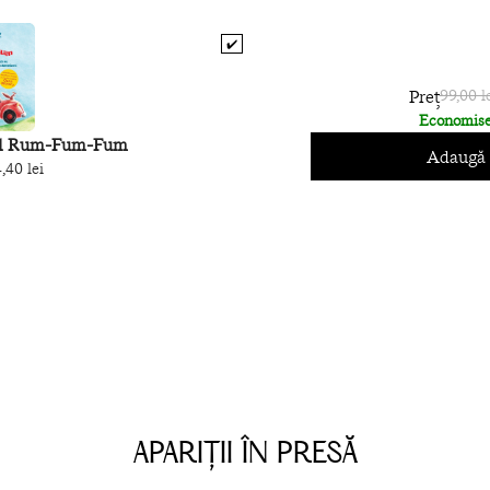
✔️
Preț
99,00 l
Economise
l Rum-Fum-Fum
Adaugă 
,40 lei
APARIȚII ÎN PRESĂ