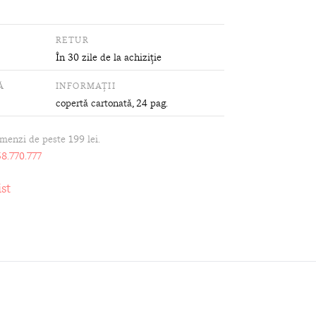
RETUR
În 30 zile de la achiziție
Ă
INFORMAȚII
copertă cartonată
, 24 pag.
omenzi de peste 199 lei.
8.770.777
st