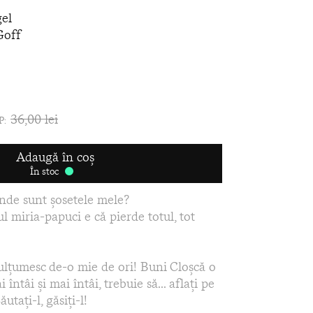
gel
Goff
36,00 lei
P:
Adaugă în coș
În stoc
nde sunt şosetele mele?
 miria-papuci e că pierde totul, tot
Mulţumesc de-o mie de ori! Buni Cloşcă o
întâi şi mai întâi, trebuie să... aflaţi pe
utaţi-l, găsiţi-l!