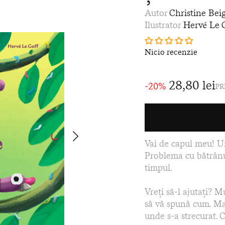
Autor
Christine Bei
Ilustrator
Hervé Le 
Nicio recenzie
28,80 lei
-20%
PR
Vai de capul meu! U
Problema cu bătrânul
timpul.
Vreţi să-l ajutaţi? 
să vă spună cum. Mai 
unde s-a strecurat. Că