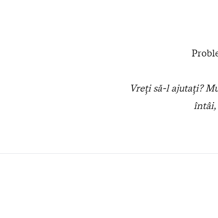
Proble
Vreţi să-l ajutaţi? M
întâi,