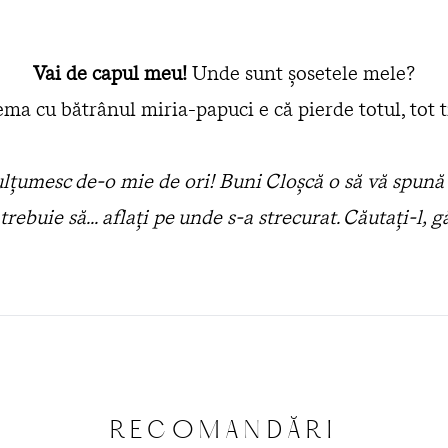
Vai de capul meu!
Unde sunt şosetele mele?
ma cu bătrânul miria-papuci e că pierde totul, tot 
ulţumesc de-o mie de ori! Buni Cloşcă o să vă spună
 trebuie să... aflaţi pe unde s-a strecurat. Căutaţi-l, gă
RECOMANDĂRI