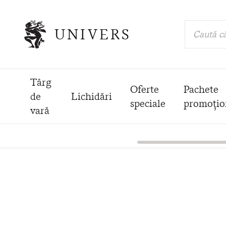
UNIVERS
Caută că
Târg
Oferte
Pachete
de
Lichidări
speciale
promoțio
vară