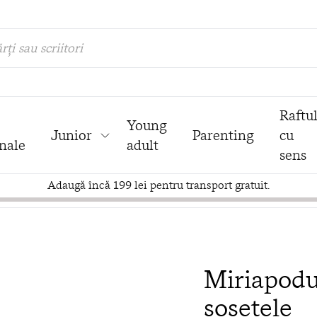
rți sau scriitori
Raftu
Young
Junior
Parenting
cu
nale
adult
sens
Adaugă încă 199 lei pentru transport gratuit.
Miriapodul
șosetele