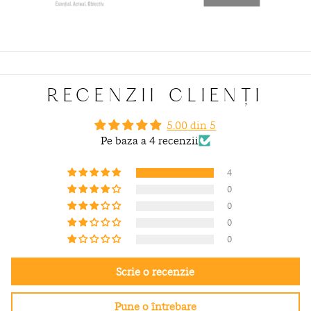
RECENZII CLIENȚI
5.00 din 5
Pe baza a 4 recenzii
4
0
0
0
0
Scrie o recenzie
Pune o întrebare