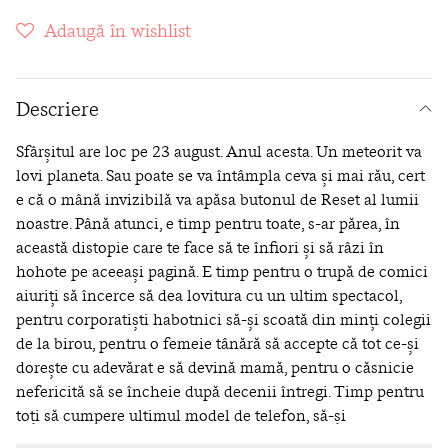
Adaugă în wishlist
Descriere
Sfârșitul are loc pe 23 august. Anul acesta. Un meteorit va
lovi planeta. Sau poate se va întâmpla ceva și mai rău, cert
e că o mână invizibilă va apăsa butonul de Reset al lumii
noastre. Până atunci, e timp pentru toate, s-ar părea, în
această distopie care te face să te înfiori și să râzi în
hohote pe aceeași pagină. E timp pentru o trupă de comici
aiuriți să încerce să dea lovitura cu un ultim spectacol,
pentru corporatiști habotnici să-și scoată din minți colegii
de la birou, pentru o femeie tânără să accepte că tot ce-și
dorește cu adevărat e să devină mamă, pentru o căsnicie
nefericită să se încheie după decenii întregi. Timp pentru
toți să cumpere ultimul model de telefon, să-și
îmbunătățească scorul social, să-și ia rămas bun sau doar