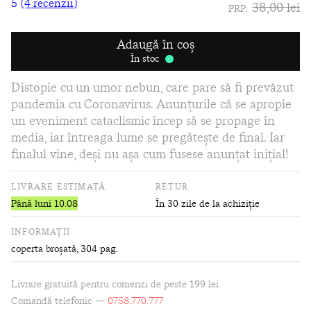
5
(4 recenzii)
38,00 lei
PRP:
Adaugă în coș
În stoc
Distopie cu un umor nebun, care pare să fi prevăzut
pandemia cu Coronavirus. Anunțurile că se apropie
un eveniment cataclismic încep să se propage în
media, iar întreaga lume se pregătește de final. Iar
finalul vine, deși nu așa cum fusese anunțat inițial!
LIVRARE ESTIMATĂ
RETUR
Până luni 10.08
În 30 zile de la achiziție
INFORMAȚII
coperta broșată
, 304 pag.
Livrare gratuită pentru comenzi de peste 199 lei.
Comandă telefonic —
0758.770.777