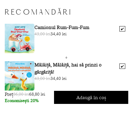
RECOMANDĂRI
Camionul Rum-Fum-Fum
✔️
43,00 lei
34,40 lei
Mălăiță, Mălăiță, hai să prinzi o
✔️
gărgăriță!
43,00 lei
34,40 lei
Preț
86,00 lei
68,80 lei
Adaugă în coș
Economisești 20%