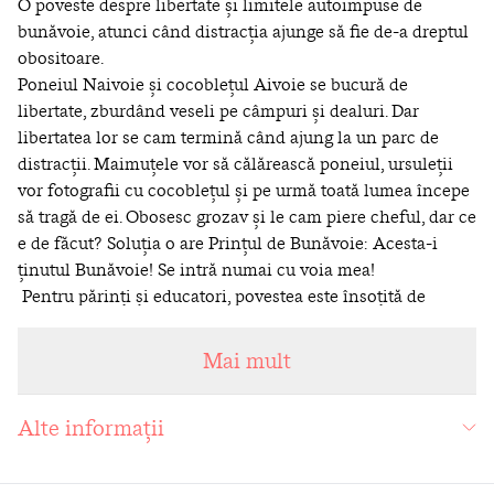
O poveste despre libertate și limitele autoimpuse de
bunăvoie, atunci când distracția ajunge să fie de-a dreptul
obositoare.
Poneiul Naivoie și cocoblețul Aivoie se bucură de
libertate, zburdând veseli pe câmpuri și dealuri. Dar
libertatea lor se cam termină când ajung la un parc de
distracții. Maimuțele vor să călărească poneiul, ursuleții
vor fotografii cu cocoblețul și pe urmă toată lumea începe
să tragă de ei. Obosesc grozav și le cam piere cheful, dar ce
e de făcut? Soluția o are Prințul de Bunăvoie: Acesta-i
ținutul Bunăvoie! Se intră numai cu voia mea!
Pentru părinți și educatori, povestea este însoțită de
sugestii de activități de la Oana Moraru.
Mai mult
Alte informații