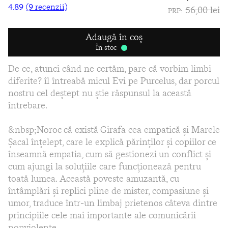
4.89
(9 recenzii)
56,00 lei
PRP:
Adaugă în coș
În stoc
De ce, atunci când ne certăm, pare că vorbim limbi
diferite? îl întreabă micul Evi pe Purcelus, dar porcul
nostru cel deștept nu știe răspunsul la această
întrebare.
&nbsp;Noroc că există Girafa cea empatică și Marele
Șacal înțelept, care le explică părinților și copiilor ce
înseamnă empatia, cum să gestionezi un conflict și
cum ajungi la soluțiile care funcționează pentru
toată lumea. Această poveste amuzantă, cu
întâmplări și replici pline de mister, compasiune și
umor, traduce într-un limbaj prietenos câteva dintre
principiile cele mai importante ale comunicării
nonviolente.