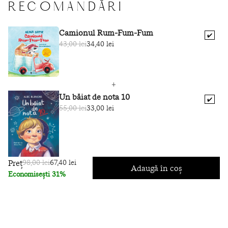
...
RECOMANDĂRI
Cântecel de Noapte bună! de-ngânat sub plăpumioară,
unde-i moale, cald și bine.
Camionul Rum-Fum-Fum
✔️
43,00 lei
34,40 lei
Un băiat de nota 10
✔️
55,00 lei
33,00 lei
Preț
98,00 lei
67,40 lei
Adaugă în coș
Economisești 31%