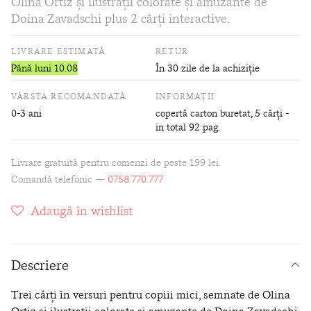
Olina Ortiz și ilustrații colorate și amuzante de
Doina Zavadschi plus 2 cărți interactive.
LIVRARE ESTIMATĂ
RETUR
Până luni 10.08
În 30 zile de la achiziție
VÂRSTA RECOMANDATĂ
INFORMAȚII
0-3 ani
copertă carton buretat
, 5 cărți -
in total 92 pag.
Livrare gratuită pentru comenzi de peste 199 lei.
Comandă telefonic —
0758.770.777
Adaugă în wishlist
Descriere
Trei cărți în versuri pentru copiii mici, semnate de Olina
Ortiz și ilustrații colorate și amuzante de Doina Zavadschi