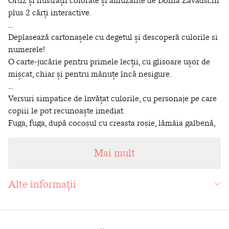
plus 2 cărți interactive.
...
Deplasează cartonașele cu degetul și descoperă culorile si
numerele!
O carte-jucărie pentru primele lecții, cu glisoare ușor de
mișcat, chiar și pentru mânuțe încă nesigure.
...
Versuri simpatice de învățat culorile, cu personaje pe care
copiii le pot recunoaște imediat.
Fuga, fuga, după cocoșul cu creasta roșie, lămâia galbenă,
norul gri și celelalte!
...
Mai mult
Este ziua ariciului Ilie. Primește un cadou foarte misterios.
O cutie pătrată, în cutie o căsuță cu acoperiș ca un
Alte informații
triunghi, în căsuță un ghem rotund… şi tot aşa, multe
lucruşoare de forme diferite.
Joacă, rime, cântecele, exerciții și activități, numai bune
ca să înveţe copiii formele cele mai importante.