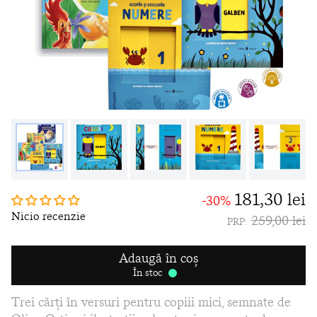
181,30 lei
-30%
Nicio recenzie
259,00 lei
PRP:
Adaugă în coș
În stoc
Trei cărți în versuri pentru copiii mici, semnate de