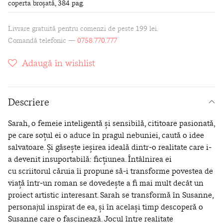
coperta broșată
, 384 pag.
Livrare gratuită pentru comenzi de peste 199 lei.
Comandă telefonic —
0758.770.777
Adaugă în wishlist
Descriere
Sarah, o femeie inteligentă și sensibilă, cititoare pasionată,
pe care soțul ei
o aduce în pragul nebuniei, caută o idee
salvatoare. Și găsește ieșirea ideală dintr‑o realitate care i-
a devenit insuportabilă: ficțiunea. Întâlnirea ei
cu
scriitorul căruia îi propune să‑i transforme povestea de
viață într‑un roman se dovedește a fi mai mult decât un
proiect artistic interesant. Sarah
se transformă în Susanne,
personajul inspirat de ea, și în același timp
descoperă o
Susanne care o fascinează. Jocul între realitate