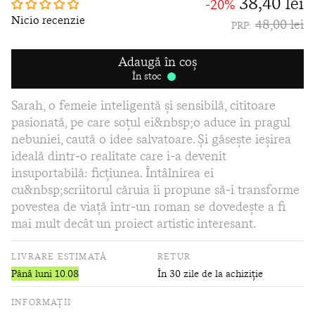
38,40 lei
-20%
Nicio recenzie
48,00 lei
PRP:
Adaugă în coș
În stoc
Sarah, o femeie inteligentă și sensibilă, cititoare
pasionată, pe care soțul ei&nbsp;o aduce în pragul
nebuniei, caută o idee salvatoare. Și găsește ieșirea
ideală dintr‑o realitate care i-a devenit
insuportabilă: ficțiunea. Întâlnirea ei
cu&nbsp;scriitorul căruia îi propune să‑i transforme
povestea de viață într‑un roman se dovedește a fi
mai mult decât un proiect artistic interesant.
LIVRARE ESTIMATĂ
RETUR
Până luni 10.08
În 30 zile de la achiziție
INFORMAȚII