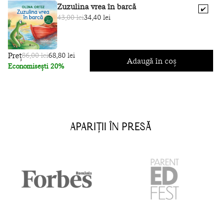
Zuzulina vrea în barcă
✔️
43,00 lei
34,40 lei
Preț
86,00 lei
68,80 lei
Adaugă în coș
Economisești 20%
APARIȚII ÎN PRESĂ