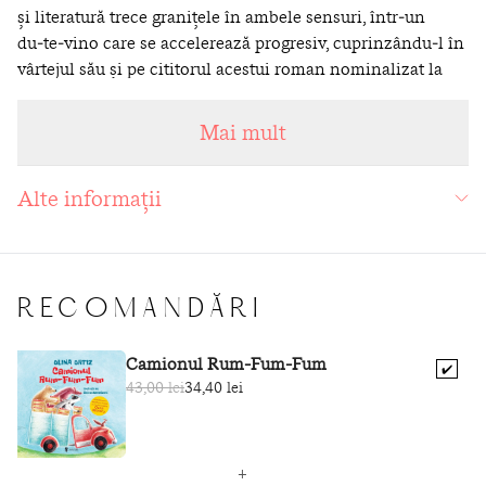
și
literatură trece granițele în ambele sensuri, într‑un
du‑te‑vino care
se
accelerează progresiv, cuprinzându‑l în
vârtejul său și pe cititorul
acestui roman nominalizat la
Premiul Goncourt.
„Este un tur de forță perfect. O carte minunată, de o
Mai mult
originalitate incredibilă.“
– Arnaud Viviant în revista
Transfuge
Alte informații
Éric Reinhardt (n. 1965) a debutat în 1998 cu romanul
Demi‑sommeil
, apoi
a
publicat alte opt romane, precum și
proză scurtă, piese de teatru, texte despre artă. A primit
numeroase premii literare prestigioase, mai ales pentru
romanul din 2014
L’Amour et les Forêts
(Prix Renaudot,
RECOMANDĂRI
France
Télévisions, Culture‑Télérama), ecranizat ulterior.
Camionul Rum-Fum-Fum
✔️
43,00 lei
34,40 lei