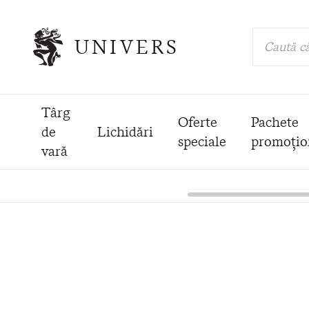
UNIVERS
Caută că
Târg
Oferte
Pachete
de
Lichidări
speciale
promoțio
vară