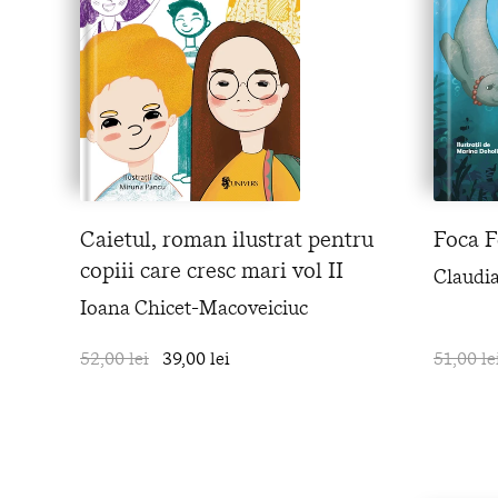
Caietul, roman ilustrat pentru
Foca F
copiii care cresc mari vol II
Claudi
Ioana Chicet-Macoveiciuc
52,00 lei
39,00 lei
în coș
51,00 le