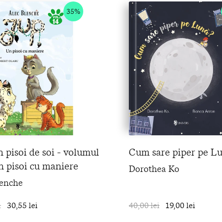
35%
n pisoi de soi - volumul
Cum sare piper pe L
n pisoi cu maniere
Dorothea Ko
lenche
i
30,55 lei
în coș
40,00 lei
19,00 lei