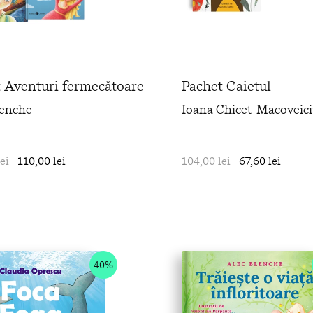
 Aventuri fermecătoare
Pachet Caietul
lenche
Ioana Chicet-Macoveici
ei
110,00 lei
în coș
104,00 lei
67,60 lei
40%