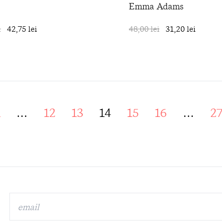
Emma Adams
i
42,75 lei
în coș
48,00 lei
31,20 lei
1
…
12
13
14
15
16
…
2