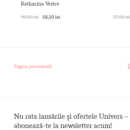
Katharina Vestre
90,00 lei
58,50 lei
în coș
57,00 le
Pagina precedentă
Nu rata lansările și ofertele Univers –
abonează-te la newsletter acum!