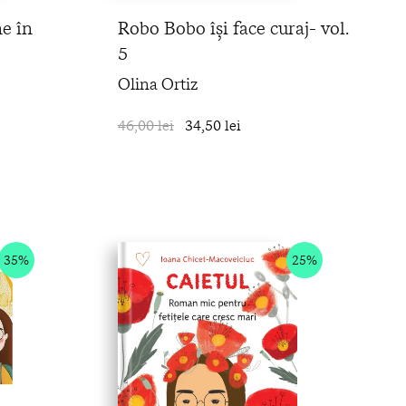
e în
Robo Bobo își face curaj- vol.
5
Olina Ortiz
în coș
46,00 lei
34,50 lei
în coș
35%
25%