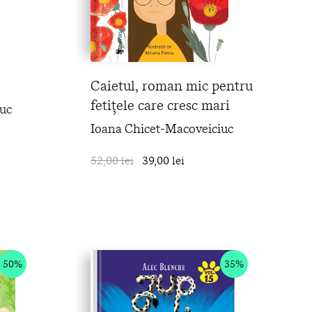
Caietul, roman mic pentru
fetițele care cresc mari
uc
Ioana Chicet-Macoveiciuc
în coș
52,00 lei
39,00 lei
în coș
50%
35%