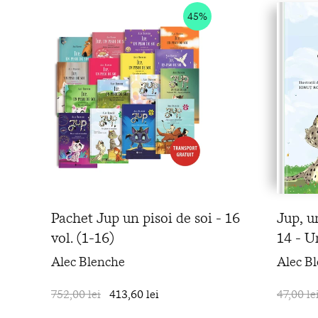
45%
Pachet Jup un pisoi de soi - 16
Jup, u
vol. (1-16)
14 - U
Alec Blenche
Alec B
752,00 lei
413,60 lei
în coș
47,00 le