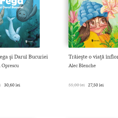
ega și Darul Bucuriei
Trăiește o viață înflo
a Oprescu
Alec Blenche
i
30,60 lei
în coș
55,00 lei
27,50 lei