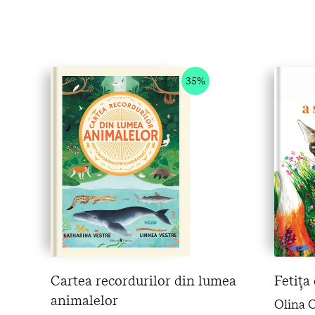
35%
Cartea recordurilor din lumea
Fetița 
animalelor
Olina O