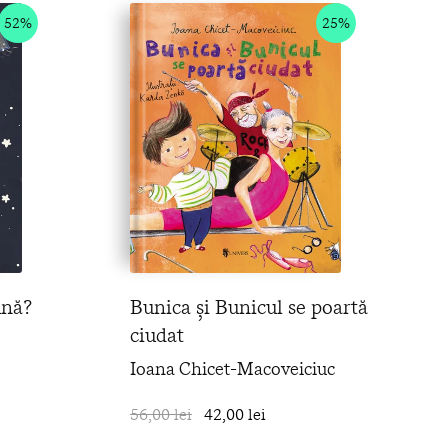
52%
25%
ună?
Bunica și Bunicul se poartă
ciudat
Ioana Chicet-Macoveiciuc
în coș
56,00 lei
42,00 lei
în coș