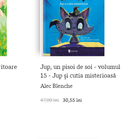
ritoare
Jup, un pisoi de soi - volumul
15 - Jup și cutia misterioasă
Alec Blenche
în coș
47,00 lei
30,55 lei
în coș