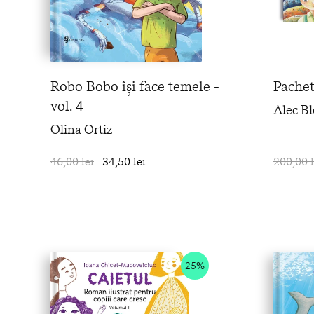
Robo Bobo își face temele -
Pachet
vol. 4
Alec B
Olina Ortiz
46,00 lei
34,50 lei
în coș
200,00 l
25%