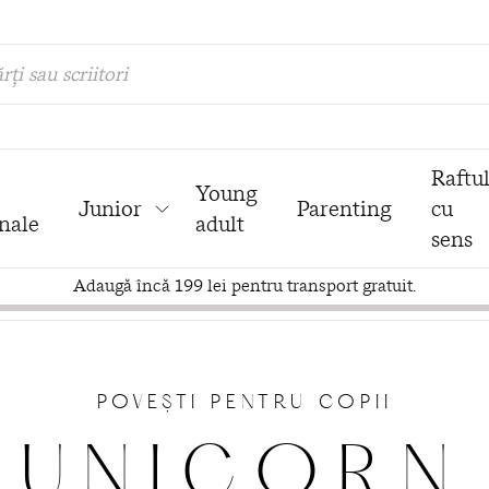
rți sau scriitori
Raftu
Young
Junior
Parenting
cu
nale
adult
sens
Adaugă încă 199 lei pentru transport gratuit.
POVEȘTI PENTRU COPII
UNICORN