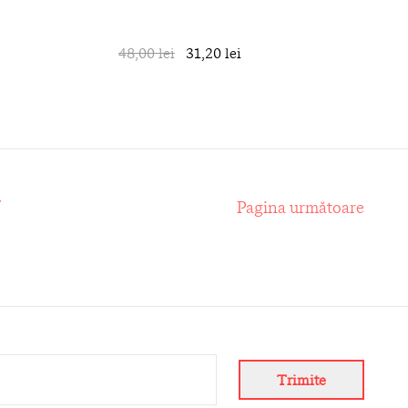
în coș
48,00 lei
31,20 lei
în coș
7
Pagina următoare
Trimite