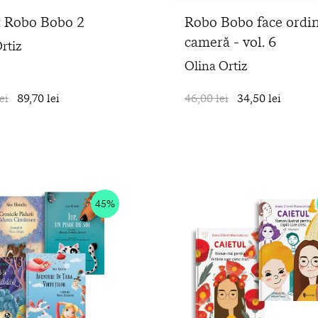
t Robo Bobo 2
Robo Bobo face ordin
cameră - vol. 6
rtiz
Olina Ortiz
ei
89,70 lei
în coș
46,00 lei
34,50 lei
45%