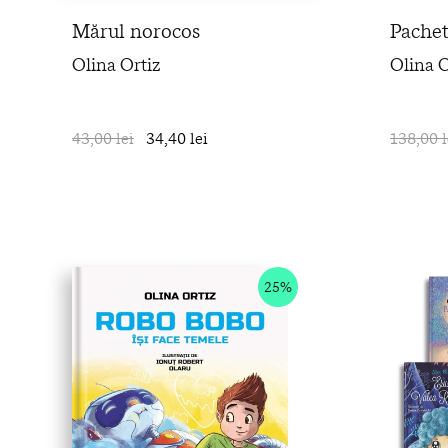
Mărul norocos
Pache
Olina Ortiz
Olina O
43,00 lei
34,40 lei
în coș
138,00 l
25%