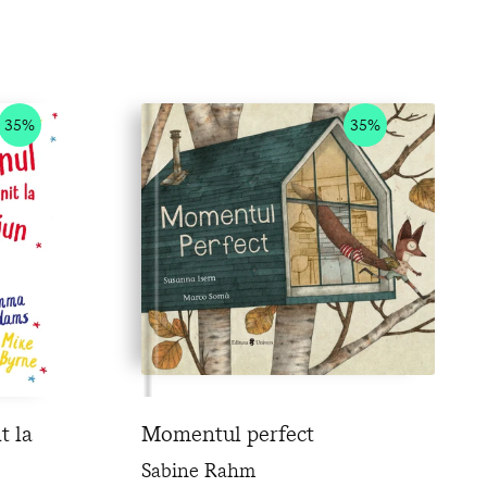
35%
35%
t la
Momentul perfect
Sabine Rahm