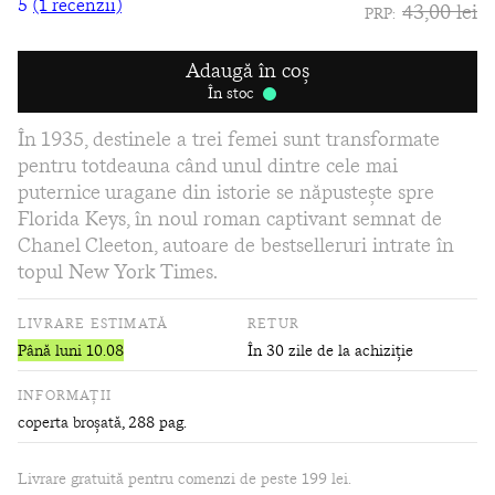
5
(1 recenzii)
43,00 lei
PRP:
Adaugă în coș
În stoc
În 1935, destinele a trei femei sunt transformate
pentru totdeauna când unul dintre cele mai
puternice uragane din istorie se năpusteşte spre
Florida Keys, în noul roman captivant semnat de
Chanel Cleeton, autoare de bestselleruri intrate în
topul New York Times.
LIVRARE ESTIMATĂ
RETUR
Până luni 10.08
În 30 zile de la achiziție
INFORMAȚII
coperta broșată
, 288 pag.
Livrare gratuită pentru comenzi de peste 199 lei.