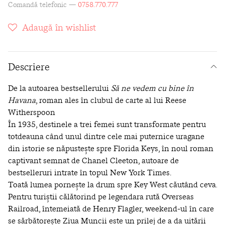
Comandă telefonic —
0758.770.777
Adaugă în wishlist
Descriere
De la autoarea bestsellerului
Să ne vedem cu bine în
Havana
, roman ales în clubul de carte al lui Reese
Witherspoon
În 1935, destinele a trei femei sunt transformate pentru
totdeauna când unul dintre cele mai puternice uragane
din istorie se năpusteşte spre Florida Keys, în noul roman
captivant semnat de Chanel Cleeton, autoare de
bestselleruri intrate în topul New York Times.
Toată lumea porneşte la drum spre Key West căutând ceva.
Pentru turiştii călătorind pe legendara rută Overseas
Railroad, întemeiată de Henry Flagler, weekend-ul în care
se sărbătoreşte Ziua Muncii este un prilej de a da uitării