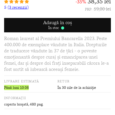
38,35 lei
-35%
5
(3 recenzii)
59,00 lei
PRP:
Adaugă în coș
În stoc
Roman laureat al Premiului Bancarella 2023. Peste
400.000 de exemplare vândute în Italia. Drepturile
de traducere vândute în 37 de țări - o poveste
emoționantă despre curaj și emanciparea unei
femei, dar și despre doi frați inseparabili cărora le-a
fost sortit să iubească aceeași femeie.
LIVRARE ESTIMATĂ
RETUR
Până luni 10.08
În 30 zile de la achiziție
INFORMAȚII
coperta broșată
, 480 pag.