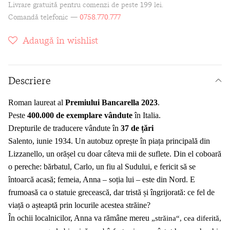
Livrare gratuită pentru comenzi de peste 199 lei.
Comandă telefonic —
0758.770.777
Adaugă în wishlist
Descriere
Roman laureat al
Premiului Bancarella 2023
.
Peste
400.000 de exemplare vândute
în Italia.
Drepturile de traducere vândute în
37 de țări
Salento, iunie 1934. Un autobuz oprește în piața principală din
Lizzanello, un orășel cu doar câteva mii de suflete. Din el coboară
o pereche: bărbatul, Carlo, un fiu al Sudului, e fericit să se
întoarcă acasă; femeia, Anna – soția lui – este din
Nord
. E
frumoasă ca o statuie grecească, dar tristă și îngrijorată: ce fel de
viață o așteaptă prin locurile acestea străine?
În
ochii
localnicilor, Anna va rămâne mereu
„străina“, cea diferită,