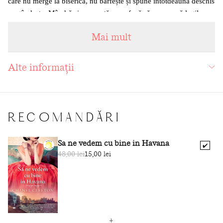
care nu merge la biserică, nu bârfește și spune întotdeauna deschis
ce gândește. Mândră și rezervată, ea refuză să se supună legilor
nescrise care condiționează viața
femeilor din Sud: nu doar că se
Mai mult
înscrie la examenul pentru postul de factor poștal, ci îl și ia,
devenind prima femeie poștaș din localitate, sau
portalettere
-
„femeia care aduce scrisori“.
Alte informații
Timp de mai bine de douăzeci de ani, Anna este firul invizibil
care-i leagă pe locuitorii din orășel și poveștile lor. La început pe
jos, apoi cu bicicleta, mândră de șapca și de uniformă ei albastră,
Anna aduce scrisori de la tinerii plecați pe front, cărți poștale
RECOMANDĂRI
ilustrate de la emigranți și misive de la iubiți secreți. Pe nesimțite,
în ciuda rezistenței localnicilor, poștărița va schimba multe lucruri
Sa ne vedem cu bine in Havana
✔️
în Lizzanello.
48,00 lei
15,00 lei
O poveste emoționantă despre curaj și emanciparea unei femei,
dar și despre doi frați inseparabili cărora le-a fost sortit să iubească
aceeași femeie.
„Un excelent roman despre maturizare, evocând atmosfera de
epocă, plin de profunzime și înțelepciune, care se adresează
fiecăruia dintre noi, astfel încât un fragment de viață ajunge să