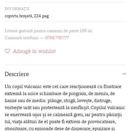
INFORMAȚII
coperta broșată
, 224 pag.
Livrare gratuită pentru comenzi de peste 199 lei.
Comandă telefonic —
0758.770.777
Adaugă în wishlist
Descriere
U
n copil vulcanic este cel care reacţionează cu frustrare
extremă la orice schimbare de program, de meniu, de
haine sau de mediu: plânge, strigă, loveşte, distruge,
vorbeşte urât sau protestează la nesfârşit. Copilul vulcanic
se enervează uşor şi se calmează greu, iar pentru părinţii
lui, viaţa alături
de el poate fi extrem de provocatoare,
obositoare, cu
episoade dese de disperare, epuizare şi