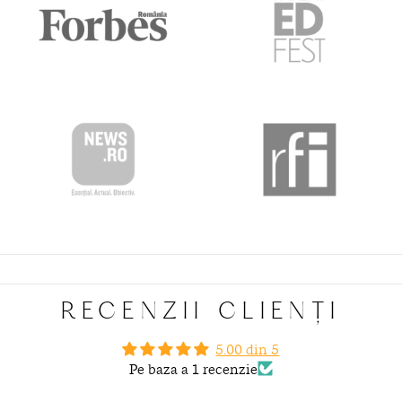
foarte
bune. Mă bucur mult că avem această carte şi în
limba română!“
Ioana Chicet‑Macoveiciuc,
coordonatoare a colecției Educație cu blândețe
RECENZII CLIENȚI
5.00 din 5
Pe baza a 1 recenzie