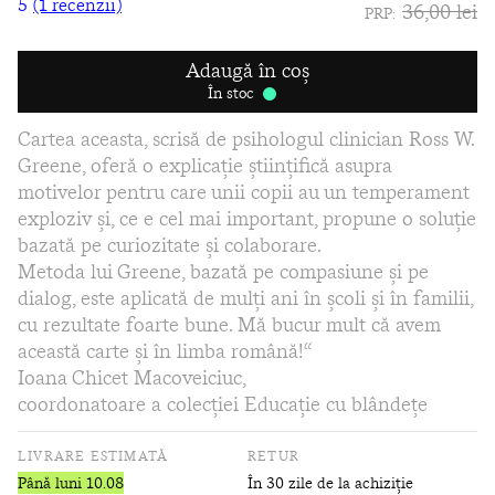
5
(1 recenzii)
36,00 lei
PRP:
Adaugă în coș
În stoc
Cartea aceasta, scrisă de psihologul clinician Ross W.
Greene, oferă o explicaţie ştiinţifică asupra
motivelor pentru care unii copii au un temperament
exploziv şi, ce e cel mai important, propune o soluţie
bazată pe curiozitate şi colaborare.
Metoda lui Greene, bazată pe compasiune şi pe
dialog, este aplicată de mulţi ani în şcoli şi în familii,
cu rezultate foarte bune. Mă bucur mult că avem
această carte şi în limba română!“
Ioana Chicet Macoveiciuc,
coordonatoare a colecției Educație cu blândețe
LIVRARE ESTIMATĂ
RETUR
Până luni 10.08
În 30 zile de la achiziție