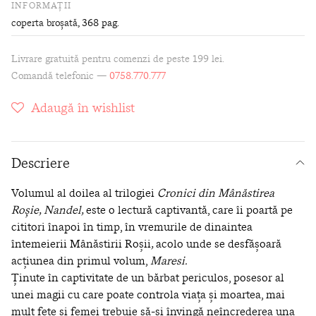
INFORMAȚII
coperta broșată
, 368 pag.
Livrare gratuită pentru comenzi de peste 199 lei.
Comandă telefonic —
0758.770.777
Adaugă în wishlist
Descriere
Volumul al doilea al trilogiei
Cronici din Mânăstirea
Roşie, Nandel,
este o lectură captivantă, care îi poartă pe
cititori înapoi în timp, în vremurile de dinaintea
întemeierii Mânăstirii Roşii
,
acolo unde se desfăşoară
acţiunea din primul volum,
Maresi.
Ținute în captivitate de un bărbat periculos, posesor al
unei magii cu care poate controla viaţa şi moartea, mai
mult fete şi femei trebuie să-şi învingă neîncrederea una