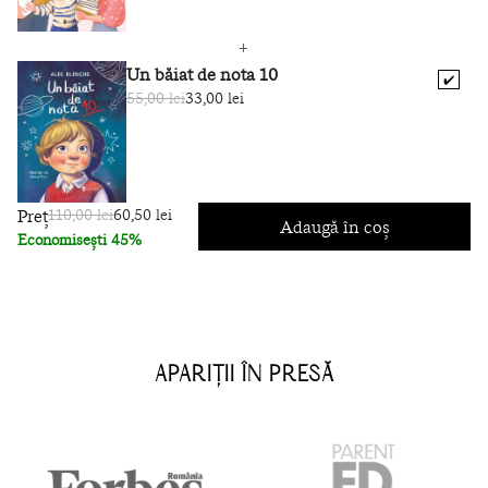
Un băiat de nota 10
✔️
55,00 lei
33,00 lei
Preț
110,00 lei
60,50 lei
Adaugă în coș
Economisești 45%
APARIȚII ÎN PRESĂ