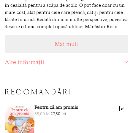
în cealaltă pentru a scăpa de acolo. O pot face doar cu un
mare cost, atât pentru cele care pleacă, cât şi pentru cele
lăsate în urmă. Redată din mai multe perspective, povestea
descrie o lume complet opusă idilicei Mânăstiri Roşii.
„Cartea este dură şi blândă, violentă şi duioasă, poetică şi
pragmatică (...). Îşi încarcă cititorul cu voinţă, speranţă şi
Mai mult
optimism şi îl încurajează să meargă spre lumină, fără
teamă.”
Johanna Vuoksenmaa, în argumentarea Premiului
Alte informații
Finlandia Junior
Maria Turtschaninoff este una dintre cele mai cunoscute
scriitoare de literatură fantasy. Pentru
Maresi
, cartea care
deschide trilogia
Cronici din Mânăstirea Roşie,
autoarea a
primit premiul Finlandia Junior 2014, iar drepturile de
RECOMANDĂRI
traducere au fost vândute în 26 de
ţări.
www.mariaturtschaninoff.com
Pentru că am promis
✔️
55,00 lei
27,50 lei