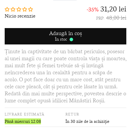
31,20 lei
-35%
Nicio recenzie
48,00 lei
PRP:
Adaugă în coș
În stoc
Ținute în captivitate de un bărbat periculos, posesor
al unei magii cu care poate controla viaţa şi moartea,
mai mult fete şi femei trebuie să-şi învingă
neîncrederea una în cealaltă pentru a scăpa de
acolo. O pot face doar cu un mare cost, atât pentru
cele care pleacă, cât şi pentru cele lăsate în urmă.
Redată din mai multe perspective, povestea descrie o
lume complet opusă idilicei Mânăstiri Roşii.
LIVRARE ESTIMATĂ
RETUR
Până miercuri 12.08
În 30 zile de la achiziție