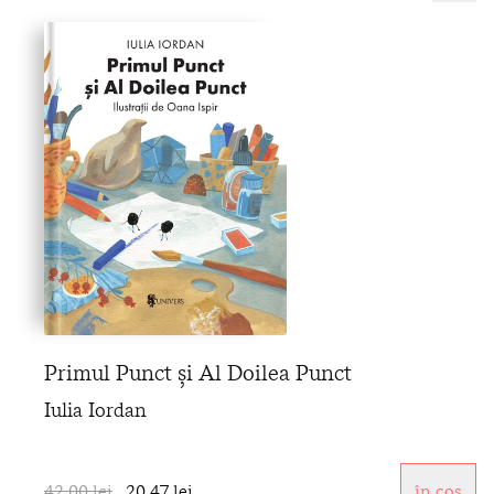
Primul Punct și Al Doilea Punct
Iulia Iordan
42,00 lei
20,47 lei
în coș