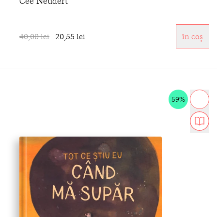
Cee Neudert
40,00 lei
20,55 lei
în coș
59%