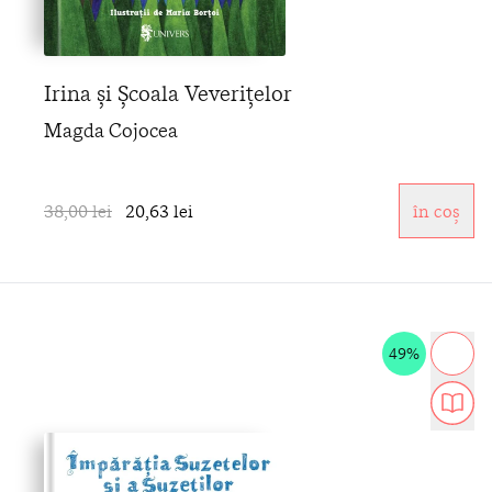
Irina și Școala Veverițelor
Magda Cojocea
38,00 lei
20,63 lei
în coș
49%