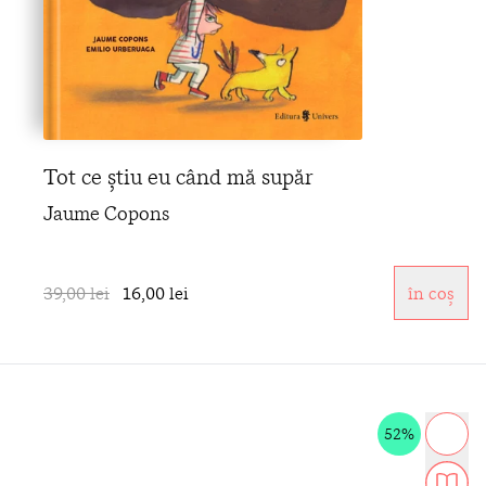
Tot ce știu eu când mă supăr
Jaume Copons
39,00 lei
16,00 lei
în coș
52%