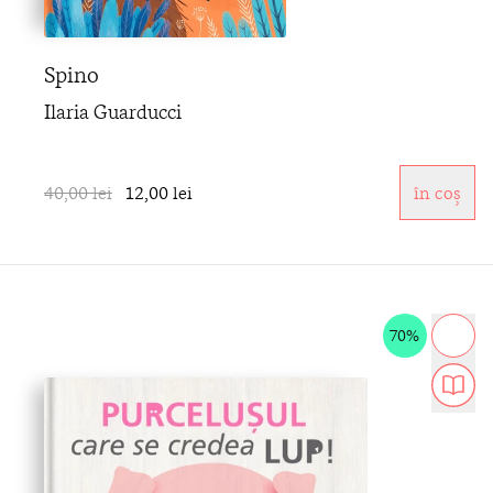
Spino
Ilaria Guarducci
40,00 lei
12,00 lei
în coș
70%