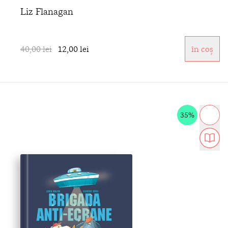
Liz Flanagan
40,00 lei
12,00 lei
în coș
35%