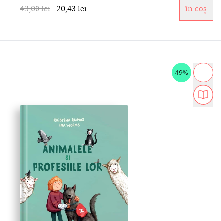
43,00 lei
20,43 lei
în coș
49%