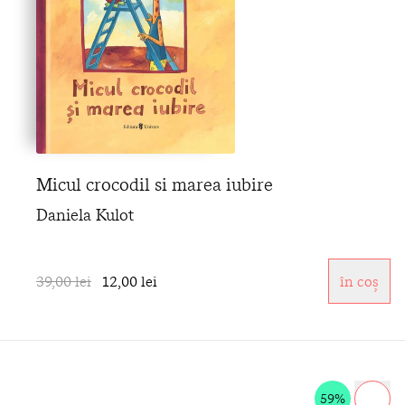
Micul crocodil si marea iubire
Daniela Kulot
39,00 lei
12,00 lei
în coș
59%