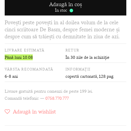
Adaugă în coș
În stoc
Povești peste povești în al doilea volum de la cele
cinci scriitoare De Basm, despre femei moderne și
despre cum să trăiești cu demnitate în ziua de azi.
LIVRARE ESTIMATĂ
RETUR
Până luni 10.08
În 30 zile de la achiziție
VÂRSTA RECOMANDATĂ
INFORMAȚII
6-8 ani
copertă cartonată
, 128 pag.
Livrare gratuită pentru comenzi de peste 199 lei.
Comandă telefonic —
0758.770.777
Adaugă în wishlist