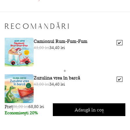
RECOMANDĂRI
Camionul Rum-Fum-Fum
✔️
43,00 lei
34,40 lei
Zuzulina vrea în barcă
✔️
43,00 lei
34,40 lei
Preț
86,00 lei
68,80 lei
Adaugă în coș
Economisești 20%