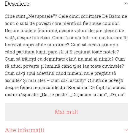
Descriere
Cine sunt „Nesupusele“? Cele cinci scriitoare De Basm ne
aduc o sută de povești care merită să fie spuse copiilor.
Despre modele feminine, despre valori, despre alegeri de
viață, despre întrebări. Cum să rămâi într-un mediu care îți
livrează impecabile uniforme? Cum să creezi armonii
când partitura lumii pare să-și fi scuturat toate notele?
Cum să trăiești cu demnitate când nu mai ai nimic? Cum
să aduci poveste și lumină când ți se iau toate cuvintele?
Cum să-ți spui adevărul când nimeni nu e pregătit să
asculte? Și mai ales – cum să-l asculți?
O sută de povești
despre femei remarcabile din România. De fapt, tot atâtea
rostiri răspicate: „Da, se poate“, „Da, acum și aici“, „Da, eu“.
Pentru că împlinirea nu se măsoară în cifre, ci în cuvinte
de poveste: cât de mult crezi, cât de mult speri, cât de mult
Mai mult
faci, cât de mult ai grijă, cât de mult iubești. Cristina
Andone
Alte informații