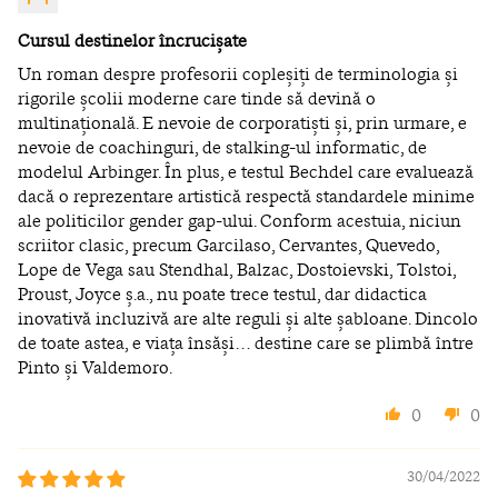
Cursul destinelor încrucișate
Un roman despre profesorii copleșiți de terminologia și
rigorile școlii moderne care tinde să devină o
multinațională. E nevoie de corporatiști și, prin urmare, e
nevoie de coachinguri, de stalking-ul informatic, de
modelul Arbinger. În plus, e testul Bechdel care evaluează
dacă o reprezentare artistică respectă standardele minime
ale politicilor gender gap-ului. Conform acestuia, niciun
scriitor clasic, precum Garcilaso, Cervantes, Quevedo,
Lope de Vega sau Stendhal, Balzac, Dostoievski, Tolstoi,
Proust, Joyce ș.a., nu poate trece testul, dar didactica
inovativă incluzivă are alte reguli și alte șabloane. Dincolo
de toate astea, e viața însăși… destine care se plimbă între
Pinto și Valdemoro.
0
0
30/04/2022