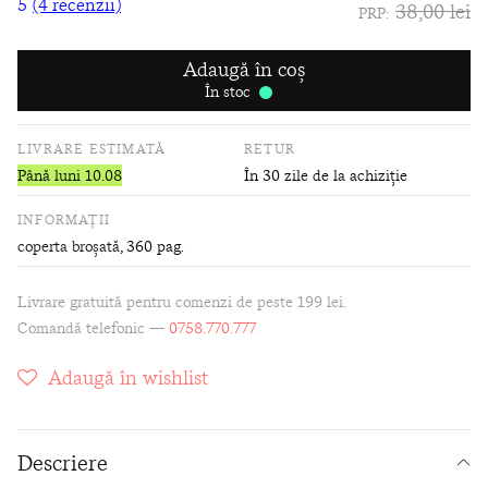
5
(4 recenzii)
38,00 lei
PRP:
Adaugă în coș
În stoc
LIVRARE ESTIMATĂ
RETUR
Până luni 10.08
În 30 zile de la achiziție
INFORMAȚII
coperta broșată
, 360 pag.
Livrare gratuită pentru comenzi de peste 199 lei.
Comandă telefonic —
0758.770.777
Adaugă în wishlist
Descriere