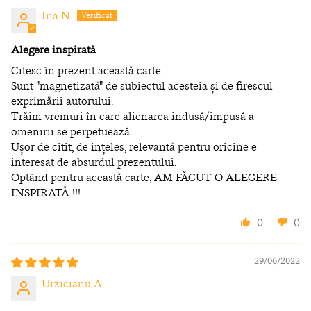
Ina N.
Alegere inspirată
Citesc în prezent această carte.
Sunt "magnetizată" de subiectul acesteia și de firescul
exprimării autorului.
Trăim vremuri în care alienarea indusă/impusă a
omenirii se perpetuează...
Ușor de citit, de înțeles, relevantă pentru oricine e
interesat de absurdul prezentului.
Optând pentru această carte, AM FĂCUT O ALEGERE
INSPIRATĂ !!!
0
0
29/06/2022
Urzicianu A.