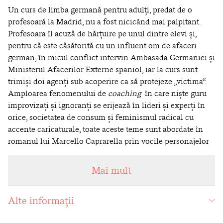
Un curs de limba germană
pentru adulți
, predat de o
profesoară la Madrid, nu a fost nicicând mai palpitant.
Profesoara îl acuză de hărţuire pe unul dintre elevi şi,
pentru că
este căsătorită cu un influent om de afaceri
german, în micul conflict intervin Ambasada Germaniei şi
Ministerul Afacerilor Externe spaniol, iar la curs sunt
trimişi doi agenţi sub acoperire ca să protejeze „victima
“
.
Amploarea fenomenului de
coaching
în care niște
guru
improvizaţi şi ignoranţi se erijează în lideri şi experţi în
orice, societatea de consum și feminismul radical cu
accente caricaturale, toate aceste teme sunt abordate în
romanul lui Marcello Caprarella prin vocile personajelor
sale. A fi împotriva curentului, însă, este periculos, iar cel
care gândește rațional este desemnat drept o persoană
Mai mult
toxică.
Alte informații
Marcello Caprarella
(Foggia, 1969) a absolvit Facultatea de
Istorie la Università degli Studi din Pisa, urmată de un