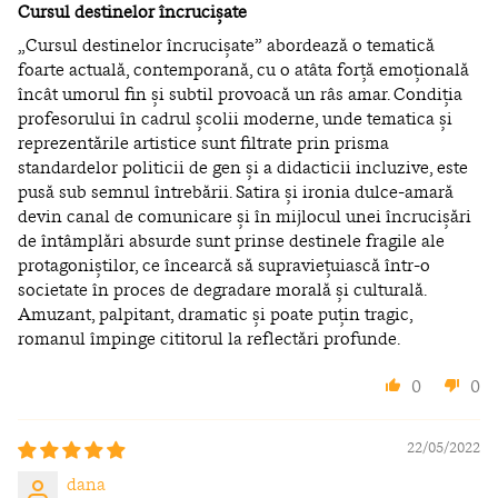
Cursul destinelor încrucișate
„Cursul destinelor încrucișate” abordează o tematică
foarte actuală, contemporană, cu o atâta forță emoțională
încât umorul fin și subtil provoacă un râs amar. Condiția
profesorului în cadrul școlii moderne, unde tematica și
reprezentările artistice sunt filtrate prin prisma
standardelor politicii de gen și a didacticii incluzive, este
pusă sub semnul întrebării. Satira și ironia dulce-amară
devin canal de comunicare și în mijlocul unei încrucișări
de întâmplări absurde sunt prinse destinele fragile ale
protagoniștilor, ce încearcă să supraviețuiască într-o
societate în proces de degradare morală și culturală.
Amuzant, palpitant, dramatic și poate puțin tragic,
romanul împinge cititorul la reflectări profunde.
0
0
22/05/2022
dana