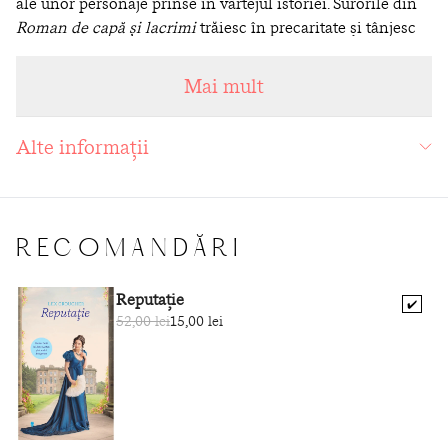
ale unor personaje prinse în vârtejul istoriei. Surorile din
Roman de capă și lacrimi
trăiesc în precaritate și tânjesc
să fie iubite; cinicul Astașev își forțează ascensiunea pe
scara socială, iar Tania din
Lacheul și târfa
ajunge pe o
Mai mult
treaptă foarte disprețuită a societății.
Alte informații
RECOMANDĂRI
Reputație
✔️
52,00 lei
15,00 lei