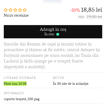
18,85 lei
-35%
Nicio recenzie
29,00 lei
PRP:
Adaugă în coș
În stoc
Surorile din Roman de capă și lacrimi trăiesc în
precaritate și tânjesc să fie iubite; cinicul Astașev își
forțează ascensiunea pe scara socială, iar Tania din
Lacheul și târfa ajunge pe o treaptă foarte
disprețuită a societății.
LIVRARE ESTIMATĂ
RETUR
Până luni 10.08
În 30 zile de la achiziție
INFORMAȚII
coperta broșată
, 200 pag.