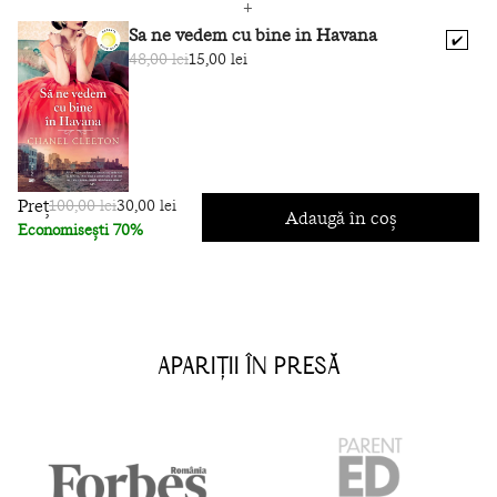
Sa ne vedem cu bine in Havana
✔️
48,00 lei
15,00 lei
Preț
100,00 lei
30,00 lei
Adaugă în coș
Economisești 70%
APARIȚII ÎN PRESĂ