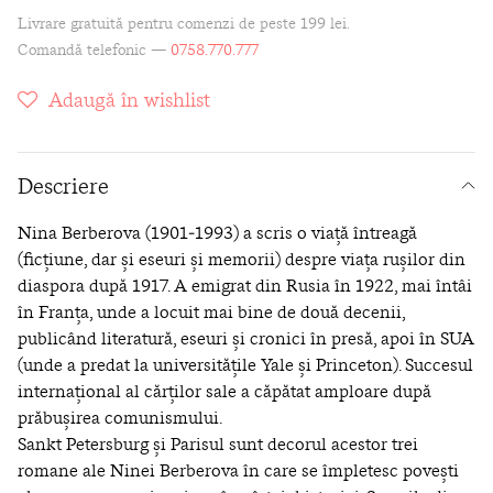
Livrare gratuită pentru comenzi de peste 199 lei.
Comandă telefonic —
0758.770.777
Adaugă în wishlist
Descriere
Nina Berberova (1901‑1993) a scris o viață întreagă
(ficțiune, dar și eseuri și memorii) despre viața rușilor din
diaspora după 1917. A emigrat din Rusia în 1922, mai întâi
în Franța, unde a locuit mai bine de două decenii,
publicând literatură, eseuri și cronici în presă, apoi în SUA
(unde a predat la universitățile Yale și Princeton). Succesul
internațional al cărților sale a căpătat amploare după
prăbușirea comunismului.
Sankt Petersburg și Parisul sunt decorul acestor trei
romane ale Ninei Berberova în care se împletesc povești