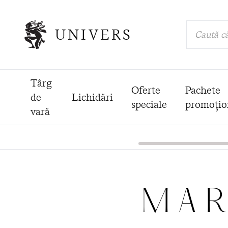
UNIVERS
Caută că
Târg
Oferte
Pachete
de
Lichidări
speciale
promoțio
vară
MAR