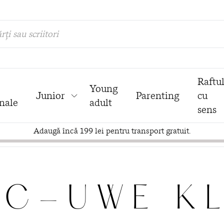
rți sau scriitori
Raftu
Young
Junior
Parenting
cu
nale
adult
sens
Adaugă încă 199 lei pentru transport gratuit.
C-UWE K