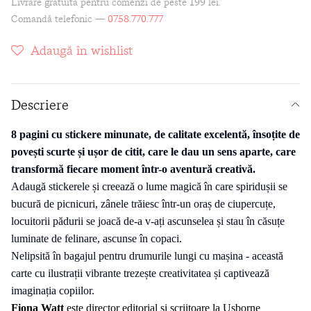
Livrare gratuită pentru comenzi de peste 199 lei.
Comandă telefonic —
0758.770.777
Adaugă în wishlist
Descriere
8 pagini cu s
tickere minunate, de calitate excelentă, însoțite de
povești scurte și ușor de citit, care le dau un sens aparte
, care
transformă fiecare moment într-o aventură creativă.
Adaugă stickerele și creează o lume magică în care spiridușii se
bucură de picnicuri, zânele trăiesc într-un oraș de ciupercuțe,
locuitorii pădurii se joacă de-a v-ați ascunselea și
stau
în căsuțe
luminate de felinare, ascunse în copaci.
N
elipsit
ă
în
bagajul
pentru drumurile lungi cu mașina
- a
ceastă
carte cu ilustrații vibrante trezește creativitatea și captivează
imaginația
copiilor.
Fiona Watt
este director editorial și scriitoare la Usborne