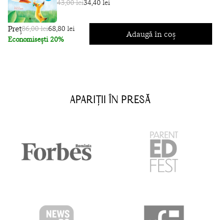
43,00 lei
34,40 lei
Preț
86,00 lei
68,80 lei
Adaugă în coș
Economisești 20%
APARIȚII ÎN PRESĂ