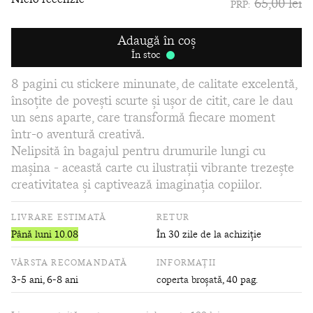
65,00 lei
PRP:
Adaugă în coș
În stoc
8 pagini cu stickere minunate, de calitate excelentă,
însoțite de povești scurte și ușor de citit, care le dau
un sens aparte, care transformă fiecare moment
într-o aventură creativă.
Nelipsită în bagajul pentru drumurile lungi cu
mașina - această carte cu ilustrații vibrante trezește
creativitatea și captivează imaginația copiilor.
LIVRARE ESTIMATĂ
RETUR
Până luni 10.08
În 30 zile de la achiziție
VÂRSTA RECOMANDATĂ
INFORMAȚII
3-5 ani, 6-8 ani
coperta broșată
, 40 pag.