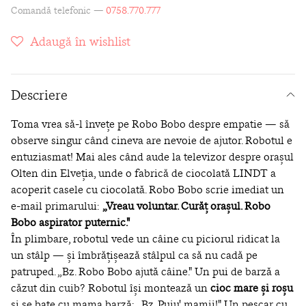
Comandă telefonic —
0758.770.777
Adaugă în wishlist
Descriere
Toma vrea să-l învețe pe Robo Bobo despre empatie — să
observe singur când cineva are nevoie de ajutor. Robotul e
entuziasmat! Mai ales când aude la televizor despre orașul
Olten din Elveția, unde o fabrică de ciocolată LINDT a
acoperit casele cu ciocolată. Robo Bobo scrie imediat un
e-mail primarului:
„Vreau voluntar. Curăț orașul. Robo
Bobo aspirator puternic."
În plimbare, robotul vede un câine cu piciorul ridicat la
un stâlp — și îmbrățișează stâlpul ca să nu cadă pe
patruped. „Bz. Robo Bobo ajută câine." Un pui de barză a
căzut din cuib? Robotul își montează un
cioc mare și roșu
și se bate cu mama barză: „Bz. Puiu' mamii!" Un pescar cu