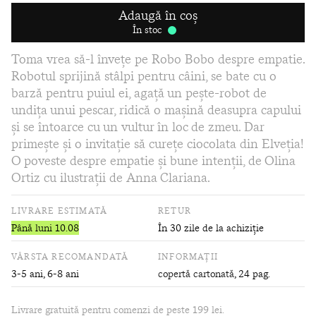
Adaugă în coș
În stoc
Toma vrea să-l învețe pe Robo Bobo despre empatie.
Robotul sprijină stâlpi pentru câini, se bate cu o
barză pentru puiul ei, agață un pește-robot de
undița unui pescar, ridică o mașină deasupra capului
și se întoarce cu un vultur în loc de zmeu. Dar
primește și o invitație să curețe ciocolata din Elveția!
O poveste despre empatie și bune intenții, de Olina
Ortiz cu ilustrații de Anna Clariana.
LIVRARE ESTIMATĂ
RETUR
Până luni 10.08
În 30 zile de la achiziție
VÂRSTA RECOMANDATĂ
INFORMAȚII
3-5 ani, 6-8 ani
copertă cartonată
, 24 pag.
Livrare gratuită pentru comenzi de peste 199 lei.