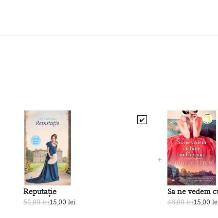
✔️
Reputație
Sa ne vedem c
52,00 lei
15,00 lei
48,00 lei
15,00 le