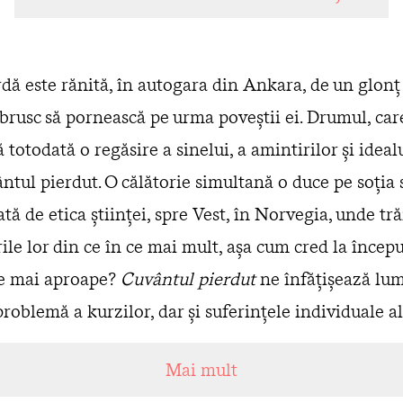
ă este rănită, în autogara din Ankara, de un glonţ r
brusc să pornească pe urma poveştii ei. Drumul, care
totodată o regăsire a sinelui, a amintirilor şi idealu
ântul pierdut. O călătorie simultană o duce pe soţia 
tă de etica științei, spre Vest, în Norvegia, unde trăi
le lor din ce în ce mai mult, aşa cum cred la începu
ce mai aproape?
Cuvântul pierdut
ne înfăţişează lum
problemă a kurzilor, dar şi suferinţele individuale al
pentru a‑şi păstra speranţele umaniste.
Mai mult