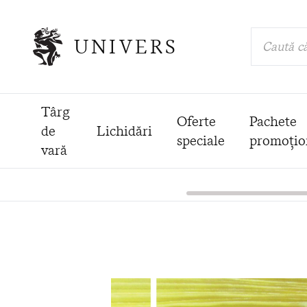
UNIVERS
Caută că
Târg
Oferte
Pachete
de
Lichidări
speciale
promoțio
vară