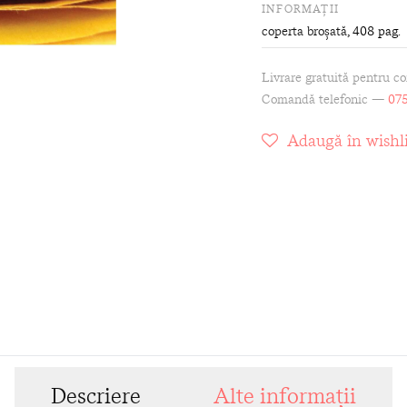
INFORMAȚII
coperta broșată
, 408 pag.
Livrare gratuită pentru c
Comandă telefonic —
075
Adaugă în wishli
Descriere
Alte informații