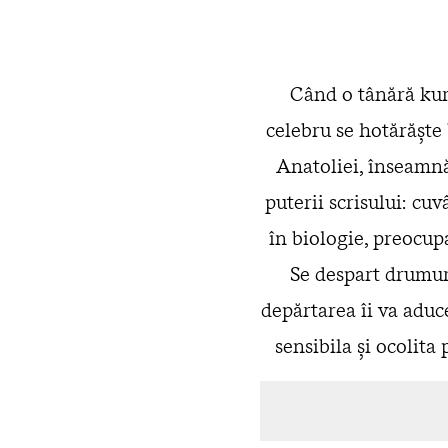
Când o tânără kurd
celebru se hotărăşte 
Anatoliei, înseamnă 
puterii scrisului: cuv
în biologie, preocupa
Se despart drumuri
depărtarea îi va adu
sensibila şi ocolita 