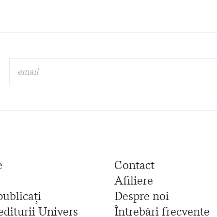
e
Contact
Afiliere
publicați
Despre noi
editurii Univers
Întrebări frecvente