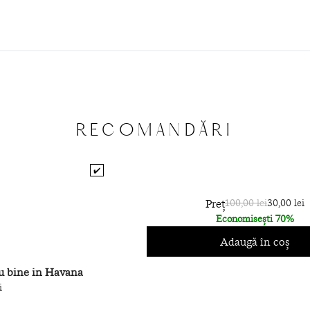
RECOMANDĂRI
✔️
Preț
100,00 lei
30,00 lei
Economisești 70%
Adaugă în coș
u bine in Havana
i