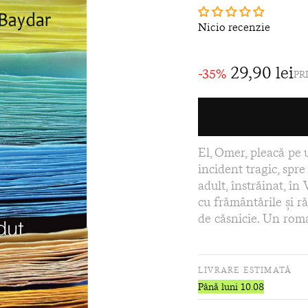
Nicio recenzie
29,90 lei
-35%
PR
El, Omer, pleacă pe 
incident tragic, spre
adult, înstrăinat, în 
cu frământările și ră
de căsnicie. Un rom
LIVRARE ESTIMATĂ
Până luni 10.08