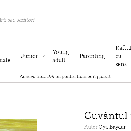
rți sau scriitori
Raftu
Young
Junior
Parenting
cu
nale
adult
sens
Adaugă încă 199 lei pentru transport gratuit.
Cuvântul 
Autor
Oya Baydar