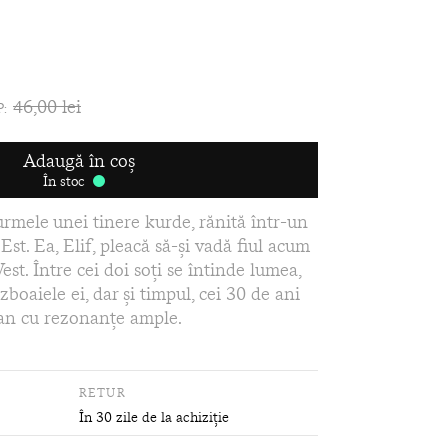
46,00 lei
P:
Adaugă în coș
În stoc
urmele unei tinere kurde, rănită într-un
 Est. Ea, Elif, pleacă să-și vadă fiul acum
Vest. Între cei doi soți se întinde lumea,
zboaiele ei, dar și timpul, cei 30 de ani
an cu rezonanțe ample.
RETUR
În 30 zile de la achiziție