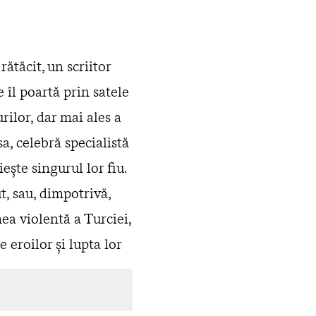
ătăcit, un scriitor
 îl poartă prin satele
rilor, dar mai ales a
sa, celebră specialistă
eşte singurul lor fiu.
t, sau, dimpotrivă,
ea violentă a Turciei,
e eroilor şi lupta lor