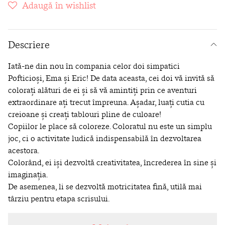
Adaugă în wishlist
Descriere
Iată-ne din nou în compania celor doi simpatici
Pofticioși, Ema și Eric! De data aceasta, cei doi vă invită să
colorați alături de ei și să vă amintiți prin ce aventuri
extraordinare ați trecut împreuna. Așadar, luați cutia cu
creioane și creați tablouri pline de culoare!
Copiilor le place să coloreze. Coloratul nu este un simplu
joc, ci o activitate ludică indispensabilă în dezvoltarea
acestora.
Colorând, ei iși dezvoltă creativitatea, încrederea în sine și
imaginația.
De asemenea, li se dezvoltă motricitatea fină, utilă mai
târziu pentru etapa scrisului.
Stați alături de ei, vorbiți despre culori și despre
momentele prezentate în desen.