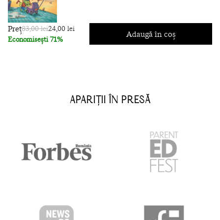
Preț
83,00 lei
24,00 lei
Adaugă în coș
Economisești 71%
APARIȚII ÎN PRESĂ