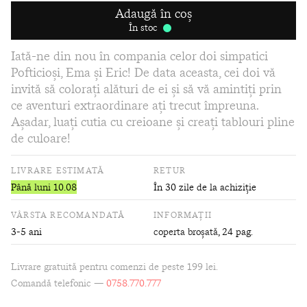
Adaugă în coș
În stoc
Iată-ne din nou în compania celor doi simpatici
Pofticioși, Ema și Eric! De data aceasta, cei doi vă
invită să colorați alături de ei și să vă amintiți prin
ce aventuri extraordinare ați trecut împreuna.
Așadar, luați cutia cu creioane și creați tablouri pline
de culoare!
LIVRARE ESTIMATĂ
RETUR
Până luni 10.08
În 30 zile de la achiziție
VÂRSTA RECOMANDATĂ
INFORMAȚII
3-5 ani
coperta broșată
, 24 pag.
Livrare gratuită pentru comenzi de peste 199 lei.
Comandă telefonic —
0758.770.777