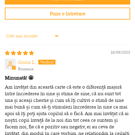
Pune o întrebare
Sort by
16/09/2025
Groza L.
Romania
Minunată! 🤩
Am învățat din această carte că este o diferență majoră
între încrederea în sine și stima de sine, că nu sunt tot
una și aceași chestie și cum să îți cultivi o stimă de sine
mai bună și cum să-ți stimulezi încrederea în sine ca mai
apoi să îți poți ajuta copilul să o facă. Am mai învățat că ai
noștri copii învață de la noi din tot ceea ce suntem și
facem noi, fie că e pozitiv sau negativ, ei au ceva de
învățat, din modul în care vorbim, ne relaționăm la ceilalți