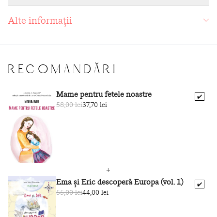
consiliere pentru părinți Familylab International. A
Alte informații
devenit cunoscut la nivel internațional prin modul său
respectuos și egal de a trata oamenii.
RECOMANDĂRI
Mame pentru fetele noastre
✔️
58,00 lei
37,70 lei
Ema și Eric descoperă Europa (vol. 1)
✔️
55,00 lei
44,00 lei