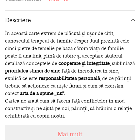
Descriere
În această carte extrem de plăcută și ușor de citit,
cunoscutul terapeut de familie Jesper Juul prezintă cele
cinci pietre de temelie pe baza cărora viața de familie
poate fi una lină, plină de iubire și acceptare. Autorul
detaliază conceptele de
cooperare și integritate
, subliniază
prioritatea stimei de sine
față de încrederea în sine,
explică ce este
responsabilitatea personală
, de ce părinții
trebuie să acționeze ca niște
faruri
și cum să exersăm
corect
arta de a spune „nu“.
Cartea ne arată cum să facem față conflictelor în mod
constructiv și ne ajută pe noi, părinții, să hrănim o relație
echilibrată cu copiii noștri.
Jesper Juul (1948-2019) a fost unul dintre cei mai
importanți și inovatori terapeuți de familie din Europa,
Mai mult
consilier de conflict și fondator al proiectului de