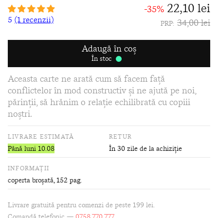
22,10 lei
-35%
5
(1 recenzii)
34,00 lei
PRP:
Adaugă în coș
În stoc
Aceasta carte ne arată cum să facem față
conflictelor în mod constructiv și ne ajută pe noi,
părinții, să hrănim o relație echilibrată cu copiii
noștri.
LIVRARE ESTIMATĂ
RETUR
Până luni 10.08
În 30 zile de la achiziție
INFORMAȚII
coperta broșată
, 152 pag.
Livrare gratuită pentru comenzi de peste 199 lei.
Comandă telefonic —
0758.770.777