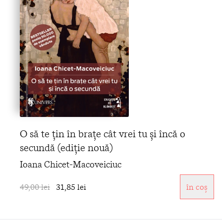
O să te țin în brațe cât vrei tu și încă o
secundă (ediție nouă)
Ioana Chicet-Macoveiciuc
49,00 lei
31,85 lei
în coș