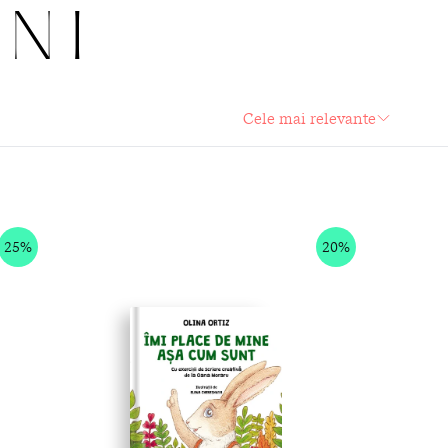
ANI
25%
20%