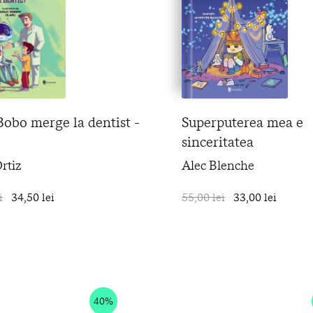
obo merge la dentist -
Superputerea mea e
sinceritatea
rtiz
Alec Blenche
i
34,50 lei
în coș
55,00 lei
33,00 lei
40%