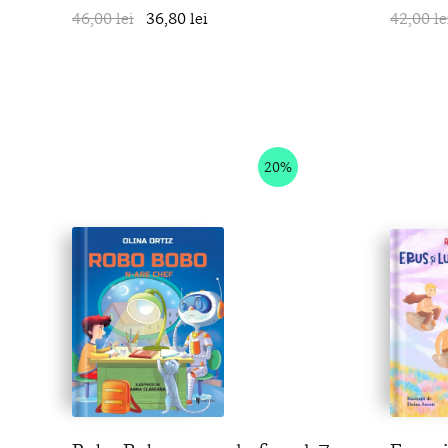
46,00 lei
36,80 lei
în coș
42,00 le
20%