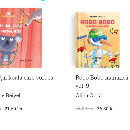
țul koala care vorbea
Robo Bobo mănâncă s
vol. 9
ne Beigel
Olina Ortiz
i
21,60 lei
în coș
46,00 lei
36,80 lei