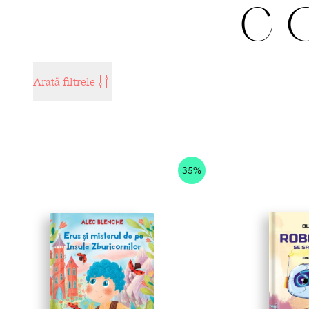
CO
Arată filtrele
35%