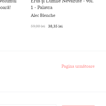
- volumul
Erus și Lumile Nevăzute - vol.
boară!
1 - Palavra
Alec Blenche
în coș
59,00 lei
38,35 lei
în coș
Pagina următoare