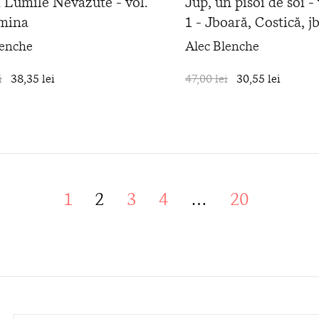
i Lumile Nevăzute - vol.
Jup, un pisoi de soi 
umina
1 - Jboară, Costică, j
lenche
Alec Blenche
i
38,35 lei
în coș
47,00 lei
30,55 lei
1
2
3
4
…
20