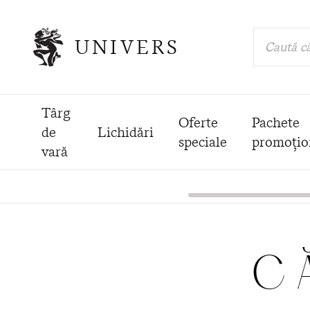
UNIVERS
Caută că
Târg
Oferte
Pachete
de
Lichidări
speciale
promoțio
vară
C