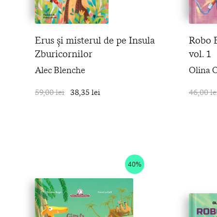
Erus și misterul de pe Insula
Robo B
Zburicornilor
vol. 1
Alec Blenche
Olina O
59,00 lei
38,35 lei
în coș
46,00 le
40%