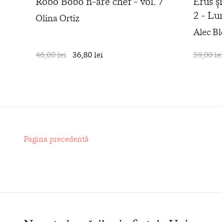
Robo Bobo n-are chef - vol. 7
Erus ș
2 - L
Olina Ortiz
Alec B
46,00 lei
36,80 lei
în coș
59,00 le
Pagina precedentă