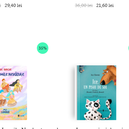
i
29,40 lei
în coș
36,00 lei
21,60 lei
35%