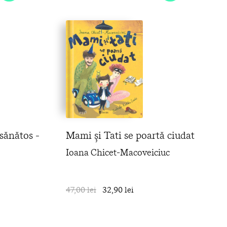
ănătos -
Mami și Tati se poartă ciudat
Ioana Chicet-Macoveiciuc
în coș
47,00 lei
32,90 lei
în coș