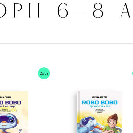
PII 6-8 
25%