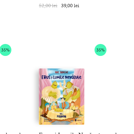
în coș
52,00 lei
39,00 lei
în coș
35%
35%