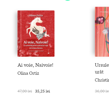
Ai voie, Naivoie!
Ursule
urât
Olina Ortiz
Christi
47,00 lei
35,25 lei
în coș
36,00 le