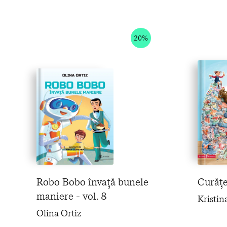
20%
Robo Bobo învață bunele
Curățe
maniere - vol. 8
Kristi
Olina Ortiz