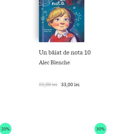
Un băiat de nota 10
Alec Blenche
în coș
55,00 lei
33,00 lei
în coș
20%
30%