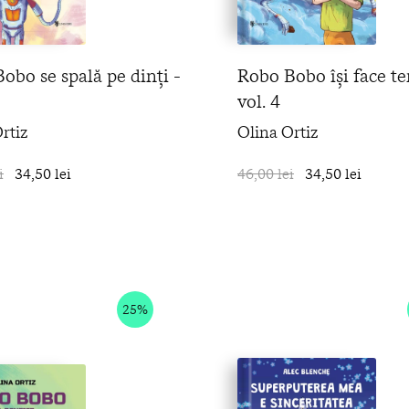
obo se spală pe dinți -
Robo Bobo își face te
vol. 4
rtiz
Olina Ortiz
i
34,50 lei
în coș
46,00 lei
34,50 lei
25%