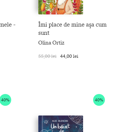
mele -
Îmi place de mine așa cum
sunt
Olina Ortiz
în coș
55,00 lei
44,00 lei
în coș
40%
40%