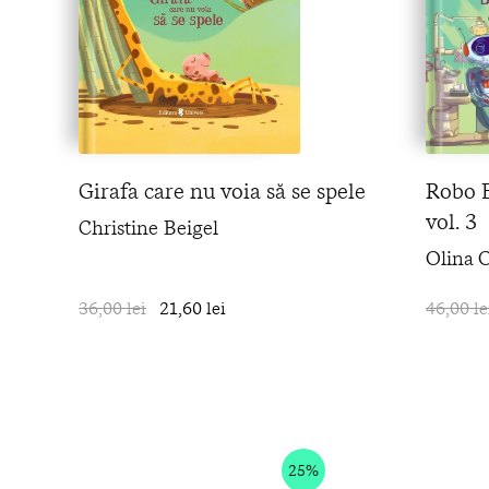
Girafa care nu voia să se spele
Robo B
vol. 3
Christine Beigel
Olina O
36,00 lei
21,60 lei
în coș
46,00 le
25%