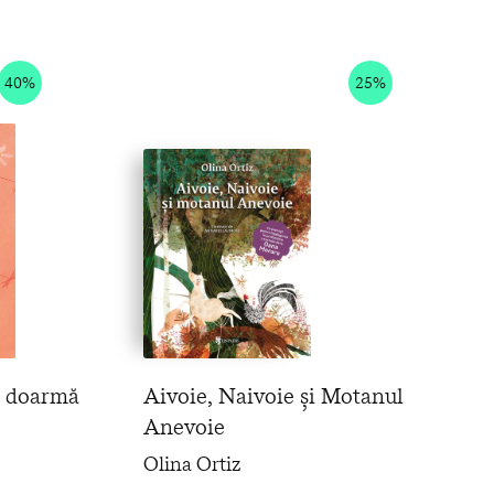
40%
25%
ă doarmă
Aivoie, Naivoie și Motanul
Anevoie
Olina Ortiz