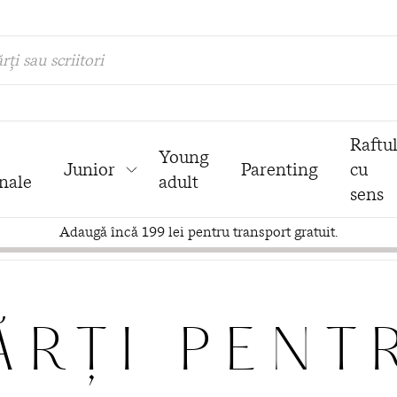
rți sau scriitori
Raftu
Young
Junior
Parenting
cu
nale
adult
sens
Adaugă încă 199 lei pentru transport gratuit.
ĂRȚI PENT