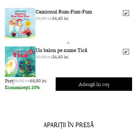
Camionul Rum-Fum-Fum
✔️
43,00 lei
34,40 lei
Un balon pe nume Tică
✔️
43,00 lei
34,40 lei
Preț
86,00 lei
68,80 lei
Adaugă în coș
Economisești 20%
APARIȚII ÎN PRESĂ