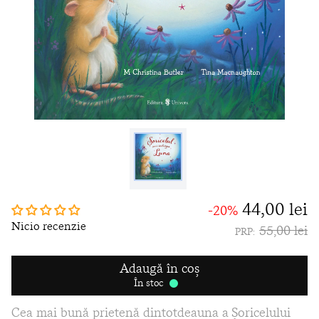
44,00 lei
-20%
Nicio recenzie
55,00 lei
PRP:
Adaugă în coș
În stoc
Cea mai bună prietenă dintotdeauna a Șoricelului