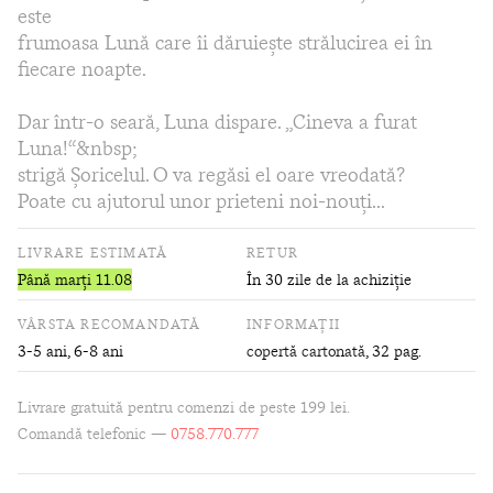
este
frumoasa Lună care îi dăruiește strălucirea ei în
fiecare noapte.
Dar într-o seară, Luna dispare. „Cineva a furat
Luna!“&nbsp;
strigă Șoricelul. O va regăsi el oare vreodată?
Poate cu ajutorul unor prieteni noi-nouți...
LIVRARE ESTIMATĂ
RETUR
Până marți 11.08
În 30 zile de la achiziție
VÂRSTA RECOMANDATĂ
INFORMAȚII
3-5 ani, 6-8 ani
copertă cartonată
, 32 pag.
Livrare gratuită pentru comenzi de peste 199 lei.
Comandă telefonic —
0758.770.777