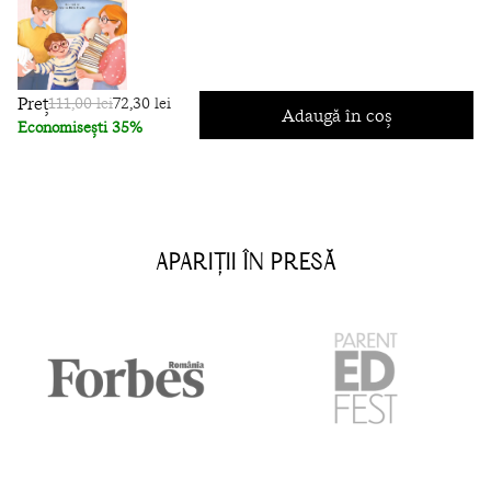
Preț
111,00 lei
72,30 lei
Adaugă în coș
Economisești 35%
APARIȚII ÎN PRESĂ