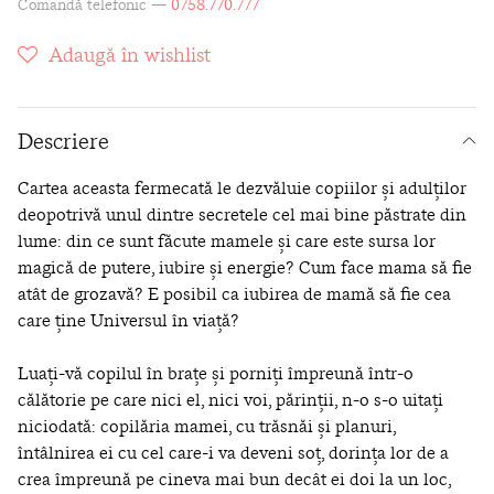
Comandă telefonic —
0758.770.777
Adaugă în wishlist
Descriere
Cartea aceasta fermecată le dezvăluie copiilor și adulților
deopotrivă unul dintre secretele cel mai bine păstrate din
lume: din ce sunt făcute mamele și care este sursa lor
magică de putere, iubire și energie? Cum face mama să fie
atât de grozavă? E posibil ca iubirea de mamă să fie cea
care ține Universul în viață?
Luați-vă copilul în brațe și porniți împreună într-o
călătorie pe care nici el, nici voi, părinții, n-o s-o uitați
niciodată: copilăria mamei, cu trăsnăi și planuri,
întâlnirea ei cu cel care-i va deveni soț, dorința lor de a
crea împreună pe cineva mai bun decât ei doi la un loc,