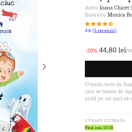
Autor
Ioana Chicet
Ilustrator
Monica B
4.6
(5 recenzii)
44,80 lei
-20%
PR
O nouă carte de Ioan
care se temea de (ap
ajută pe cei mici să-
LIVRARE ESTIMATĂ
Până luni 10.08