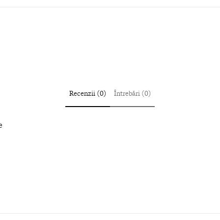
Recenzii (0)
Întrebări (0)
e