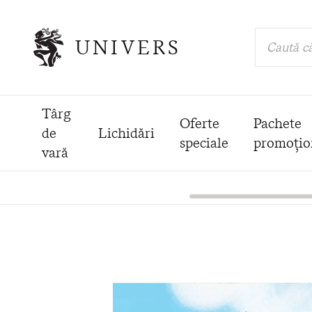
UNIVERS
Caută că
Târg
Oferte
Pachete
de
Lichidări
speciale
promoțio
vară