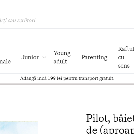
rți sau scriitori
Raftu
Young
Junior
Parenting
cu
nale
adult
sens
Adaugă încă 199 lei pentru transport gratuit.
Pilot, băi
de (aproap