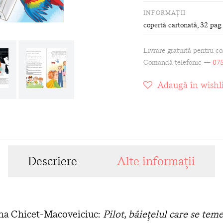
INFORMAȚII
copertă cartonată
, 32 pag.
Livrare gratuită pentru c
Comandă telefonic —
075
Adaugă în wishli
Descriere
Alte informații
ana Chicet-Macoveiciuc:
Pilot, băieţelul care se tem