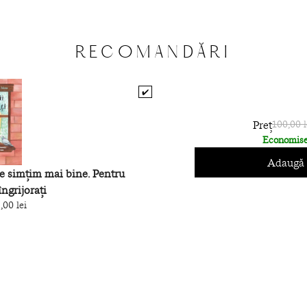
RECOMANDĂRI
✔️
Preț
100,00 l
Economise
Adaugă 
e simțim mai bine. Pentru
îngrijorați
,00 lei