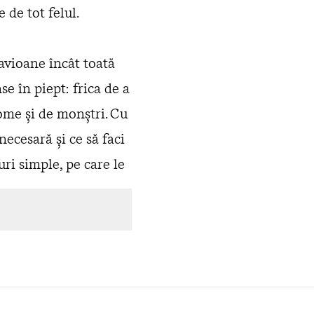
 de tot felul.
 avioane încât toată
se în piept: frica de a
tome și de monștri. Cu
necesară și ce să faci
ri simple, pe care le
ul care-i doarme în
pii și părinți!“ Luiza