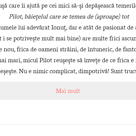
șă care îi ajută pe cei mici să-și depășească temerile
Pilot, băieţelul care se temea de (aproape) tot
umele lui adevărat Ionuț, dar e atât de pasionat de
 i se potrivește mult mai bine) are multe frici ascun
e nou, frica de oameni străini, de întuneric, de fan
mai mari, micul Pilot reușește să învețe de ce frica e 
leșește. Nu e nimic complicat, dimpotrivă! Sunt trucu
 om, mare sau mic, ca să-și trezească din somn curaj
Mai mult
piept!
lină de umor, căldură și resurse valoroase pentru co
Vasilescu, psiholog pentru copii