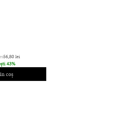
ei
56,80 lei
ști 43%
în coș