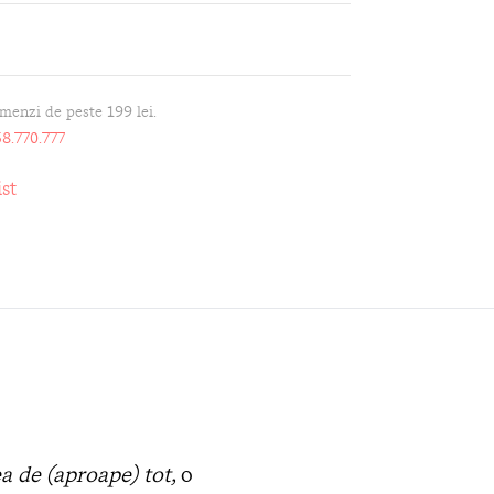
omenzi de peste 199 lei.
8.770.777
st
ea de (aproape) tot,
o