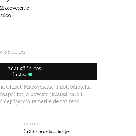
-Macoveiciuc
auleo
56,00 lei
P:
Adaugă în coș
În stoc
a Chicet-Macoveiciuc: Pilot, băieţelul
roape) tot, o poveste jucăușă care îi
și depășească temerile de tot felul.
RETUR
În 30 zile de la achiziție