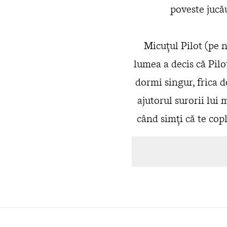
poveste jucău
Micuțul Pilot (pe n
lumea a decis că Pilot
dormi singur, frica d
ajutorul surorii lui 
când simți că te cop
poate folosi orice
„O poveste jucăușă, p