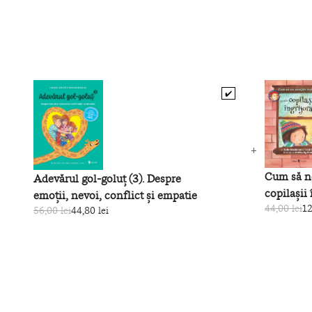
✔️
Cum să n
Adevărul gol‑goluţ (3). Despre
copilașii 
emoții, nevoi, conflict și empatie
44,00 lei
12
56,00 lei
44,80 lei