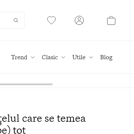
l
Trend
Clasic
Utile
Blog
eţelul care se temea
e) tot