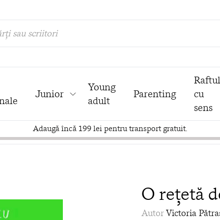
rți sau scriitori
Raftu
Young
Junior
Parenting
cu
nale
adult
sens
Adaugă încă 199 lei pentru transport gratuit.
O rețetă d
Autor
Victoria Pătra