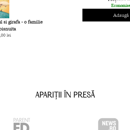
Economise
Adaugă 
 si girafa - o familie
bisnuita
,00 lei
APARIȚII ÎN PRESĂ