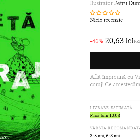
Ilustrator
Petru Dum
Nicio recenzie
20,63 lei
-46%
PR
Află împreună cu Vic
curaj! Ce amestecăm
LIVRARE ESTIMATĂ
Până luni 10.08
VÂRSTA RECOMANDAT
3-5 ani, 6-8 ani