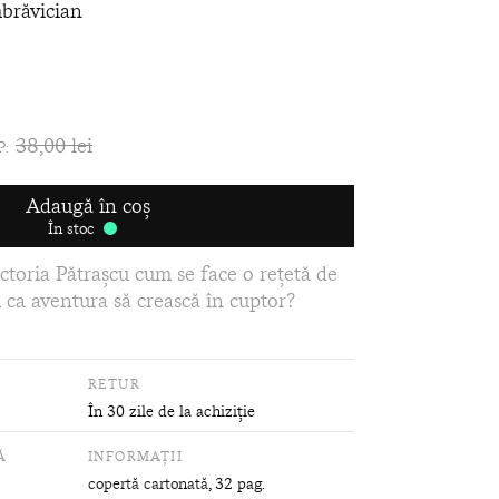
brăvician
38,00 lei
P:
Adaugă în coș
În stoc
toria Pătrașcu cum se face o rețetă de
 ca aventura să crească în cuptor?
RETUR
În 30 zile de la achiziție
Ă
INFORMAȚII
copertă cartonată
, 32 pag.