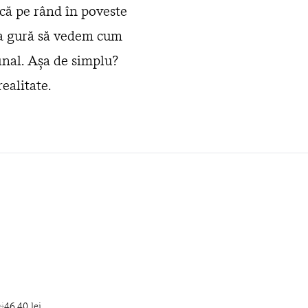
ecă pe rând în poveste
 la gură să vedem cum
inal. Așa de simplu?
ealitate.
i
46,40 lei