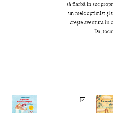
să fiarbă în suc prop
un melc optimist și 
crește aventura în 
Da, tocm
✔️