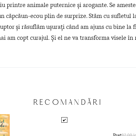
riu printre animale puternice și arogante. Se amest
un căpcăun-ecou plin de surprize. Stăm cu sufletul
cuptor și răsuflăm ușurați când am ajuns cu bine la f
ai am copt curajul. Și el ne va transforma visele în r
RECOMANDĂRI
✔️
Preț
82,00 le