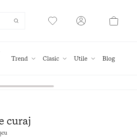
l
Trend
Clasic
Utile
Blog
e curaj
șcu