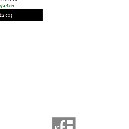
ști 43%
în coș