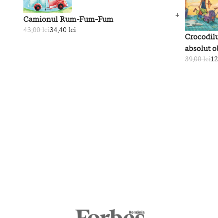
Camionul Rum-Fum-Fum
43,00 lei
34,40 lei
Crocodilul
absolut o
39,00 lei
12