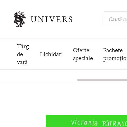
UNIVERS
Caută că
Târg
Oferte
Pachete
de
Lichidări
speciale
promoțio
vară