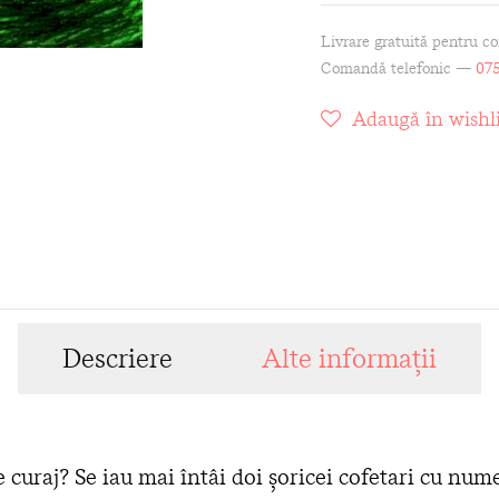
Livrare gratuită pentru c
Comandă telefonic —
075
Adaugă în wishli
Descriere
Alte informații
curaj? Se iau mai întâi doi șoricei cofetari cu nume