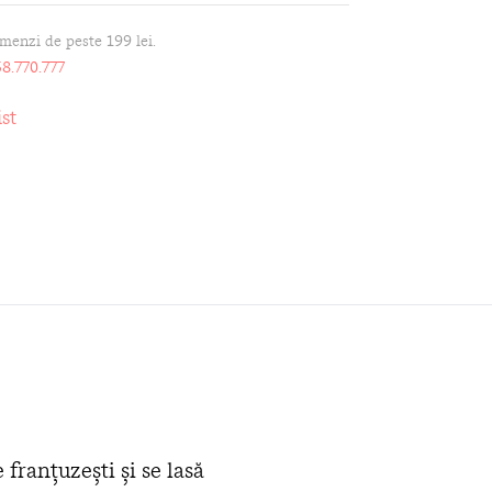
omenzi de peste 199 lei.
8.770.777
st
 franțuzești și se lasă