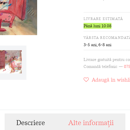
LIVRARE ESTIMATĂ
Până luni 10.08
VÂRSTA RECOMANDAT
3-5 ani, 6-8 ani
Livrare gratuită pentru c
Comandă telefonic —
075
Adaugă în wishli
Descriere
Alte informații