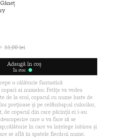
 Găneț
ry
55,00 lei
P:
Adaugă în coș
În stoc
cepe o călătorie fantastică
copaci ai numelor. Fetiţa va vedea
e de la eroi, copacul cu nume luate de
elor preţioase şi pe cel&nbsp;al culorilor,
t, de copacul din care părinţii ei i‑au
descoperire care o va face să se
;călătorie în care va înţelege iubirea şi
re se află în spatele fiecărui nume.