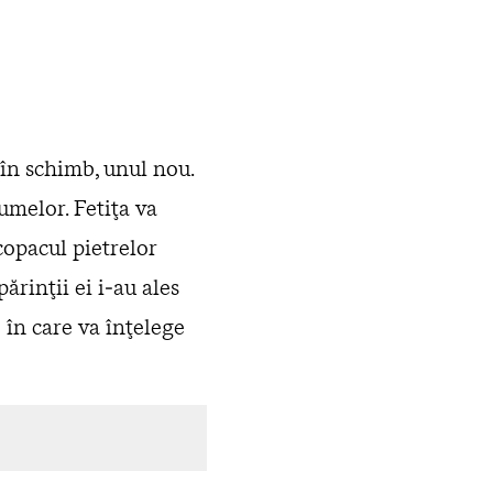
 în schimb, unul nou.
umelor. Fetiţa va
copacul pietrelor
părinţii ei i‑au ales
 în care va înţelege