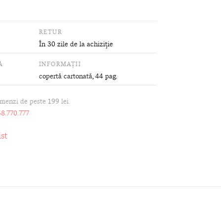
RETUR
În 30 zile de la achiziție
Ă
INFORMAȚII
copertă cartonată
, 44 pag.
omenzi de peste 199 lei.
8.770.777
st