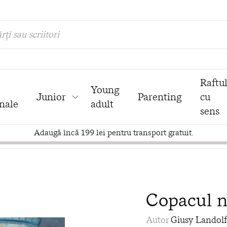
rți sau scriitori
Raftu
Young
Junior
Parenting
cu
nale
adult
sens
Adaugă încă 199 lei pentru transport gratuit.
Copacul 
Autor
Giusy Landolf