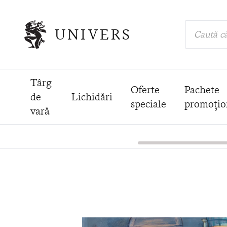
UNIVERS
Caută că
Târg
Oferte
Pachete
de
Lichidări
speciale
promoțio
vară