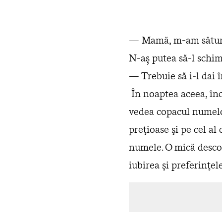
— Mamă, m‑am sătura
N-aș putea să-l schi
— Trebuie să i‑l dai 
În noaptea aceea, înc
vedea copacul numelor
preţioase şi pe cel al 
numele. O mică descop
iubirea şi preferinţel