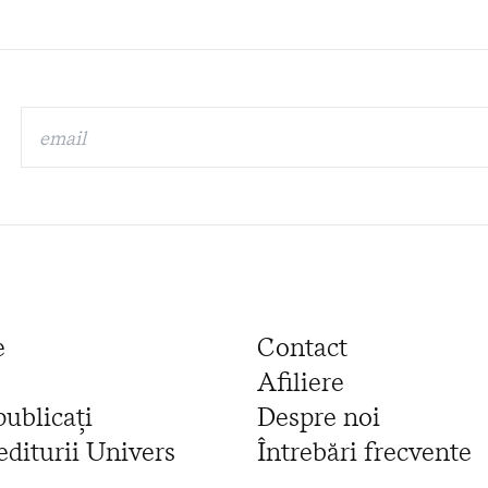
e
Contact
Afiliere
publicați
Despre noi
editurii Univers
Întrebări frecvente