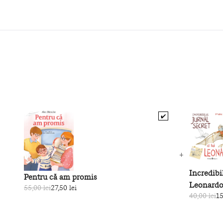
✔️
Incredibil
Pentru că am promis
Leonard
55,00 lei
27,50 lei
40,00 lei
15