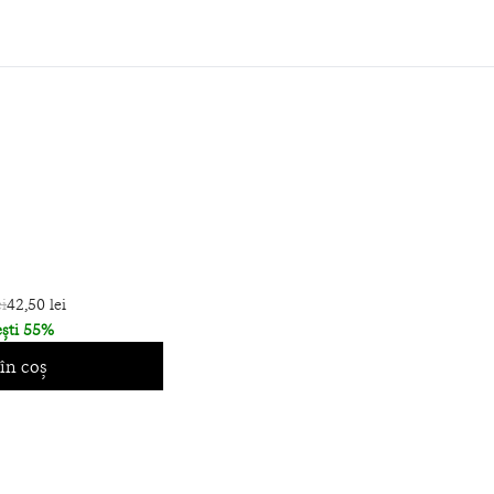
i
42,50 lei
ști 55%
în coș