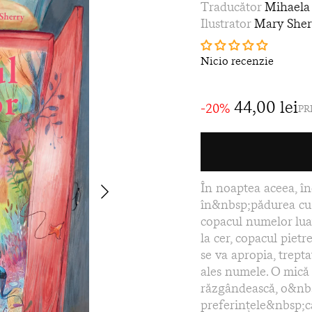
Traducător
Mihaela
Ilustrator
Mary Sher
Nicio recenzie
44,00 lei
-20%
PR
În noaptea aceea, în
în&nbsp;pădurea cu 
copacul numelor luat
la cer, copacul pietr
se va apropia, trepta
ales numele. O mică 
răzgândească, o&nbsp
preferinţele&nbsp;ca