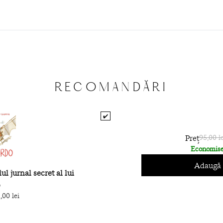
RECOMANDĂRI
✔️
Preț
95,00 le
Economise
Adaugă 
ul jurnal secret al lui
o
,00 lei