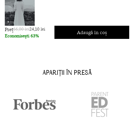
Preț
66,00 lei
24,10 lei
Adaugă în coș
Economisești 63%
APARIȚII ÎN PRESĂ