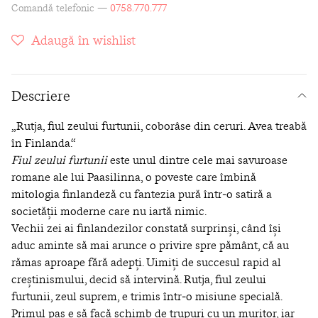
Comandă telefonic —
0758.770.777
Adaugă în wishlist
Descriere
„Rutja, fiul zeului furtunii, coborâse din ceruri. Avea treabă
în Finlanda.“
Fiul zeului furtunii
este unul dintre cele mai savuroase
romane ale lui Paasilinna, o poveste care îmbină
mitologia finlandeză cu fantezia pură într‑o satiră a
societății moderne care nu iartă nimic.
Vechii zei ai finlandezilor constată surprinși, când își
aduc aminte să mai arunce o privire spre pământ, că au
rămas aproape fără adepți. Uimiți de succesul rapid al
creștinismului, decid să intervină. Rutja, fiul zeului
furtunii, zeul suprem, e trimis într‑o misiune specială.
Primul pas e să facă schimb de trupuri cu un muritor, iar