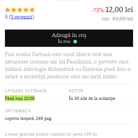
12,00 lei
-73%
5
(1 recenzii)
43,00 lei
PRP:
Adaugă în coș
În stoc
Fiul zeului furtunii este unul dintre cele mai
savuroase romane ale lui Paasilinna, o poveste care
îmbină mitologia finlandeză cu fantezia pură într‑o
satiră a societății moderne care nu iartă nimic.
LIVRARE ESTIMATĂ
RETUR
Până luni 10.08
În 30 zile de la achiziție
INFORMAȚII
coperta broșată
, 240 pag.
Livrare gratuită pentru comenzi de peste 199 lei.