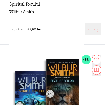
Spiritul focului
Wilbur Smith
52,00 lei
33,80 lei
în coș
45%