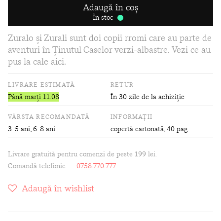
Adaugă în coș
În stoc
Zuralo și Zurali sunt doi copii rromi care au parte de
aventuri în Ținutul Caselor verzi-albastre. Vezi ce au
pus la cale aici.
LIVRARE ESTIMATĂ
RETUR
Până marți 11.08
În 30 zile de la achiziție
VÂRSTA RECOMANDATĂ
INFORMAȚII
3-5 ani, 6-8 ani
copertă cartonată
, 40 pag.
Livrare gratuită pentru comenzi de peste 199 lei.
Comandă telefonic —
0758.770.777
Adaugă în wishlist