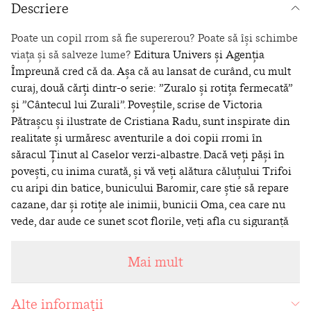
Descriere
Poate un copil rrom să fie supererou? Poate să își schimbe
viața și să salveze lume?
Editura Univers și Agenția
Împreună cred că da. Așa că au lansat de curând, cu mult
curaj, două cărți dintr-o serie: ”Zuralo și rotița fermecată”
și ”Cântecul lui Zurali”. Poveștile, scrise de Victoria
Pătrașcu și ilustrate de Cristiana Radu, sunt inspirate din
realitate și urmăresc aventurile a doi copii rromi în
săracul Ținut al Caselor verzi-albastre. Dacă veți păși în
povești, cu inima curată, și vă veți alătura căluțului Trifoi
cu aripi din batice, bunicului Baromir, care știe să repare
cazane, dar și rotițe ale inimii, bunicii Oma, cea care nu
vede, dar aude ce sunet scot florile, veți afla cu siguranță
că și copiii rromi pot schimba în bine lumea. Și atunci se
va întâmpla o minune, veți înțelege că poveștile sunt
Mai mult
despre noi toți și că putem fi eroi în propria poveste,
indiferent de circumstanțele particulare ale nașterii
Alte informații
noastre. Dacă veți cumpăra această carte, parte din bani se