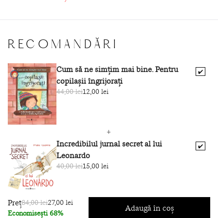
vor duce către programul de burse academice „Zuralipen”
destinat elevilor și studenților rromi, inițiat și susținut de
Agenția Împreună.
RECOMANDĂRI
Cum să ne simțim mai bine. Pentru
✔️
copilașii îngrijorați
44,00 lei
12,00 lei
Incredibilul jurnal secret al lui
✔️
Leonardo
40,00 lei
15,00 lei
Preț
84,00 lei
27,00 lei
Adaugă în coș
Economisești 68%