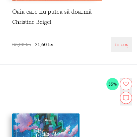
Oaia care nu putea să doarmă
Christine Beigel
36,00 lei
21,60 lei
în coș
35%