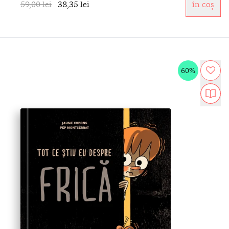
59,00 lei
38,35 lei
în coș
60%