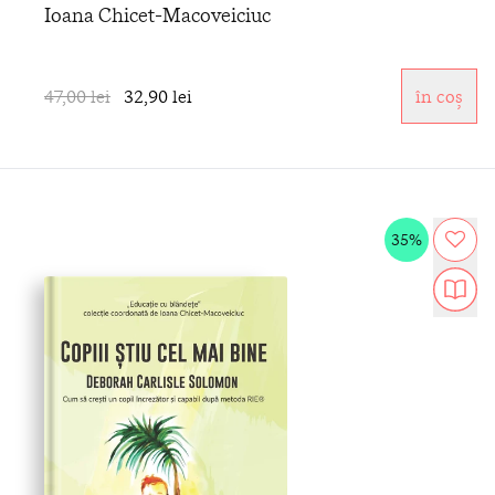
Ioana Chicet-Macoveiciuc
47,00 lei
32,90 lei
în coș
35%