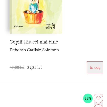
Copiii știu cel mai bine
Deborah Carlisle Solomon
45,00 lei
29,25 lei
în coș
35%