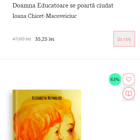
Doamna Educatoare se poartă ciudat
Ioana Chicet-Macoveiciuc
47,00 lei
35,25 lei
în coș
63%