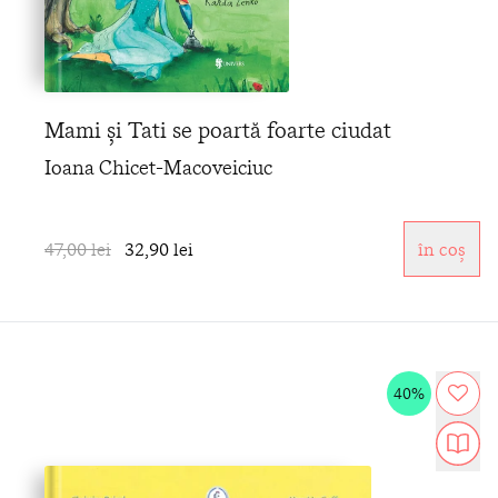
Mami și Tati se poartă foarte ciudat
Ioana Chicet-Macoveiciuc
47,00 lei
32,90 lei
în coș
40%