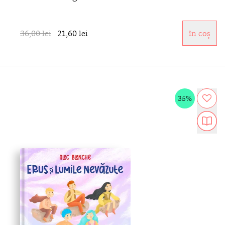
36,00 lei
21,60 lei
în coș
35%