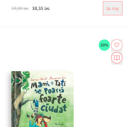
59,00 lei
38,35 lei
în coș
30%