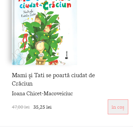
Mami și Tati se poartă ciudat de
Crăciun
Ioana Chicet-Macoveiciuc
47,00 lei
35,25 lei
în coș