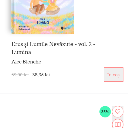
Erus și Lumile Nevăzute - vol. 2 -
Lumina
Alec Blenche
59,00 lei
38,35 lei
în coș
35%