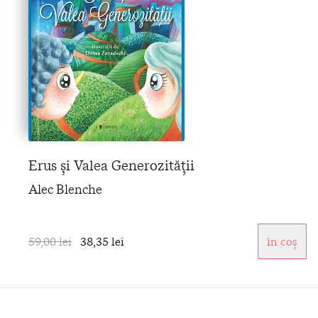
Erus și Valea Generozității
Alec Blenche
59,00 lei
38,35 lei
în coș